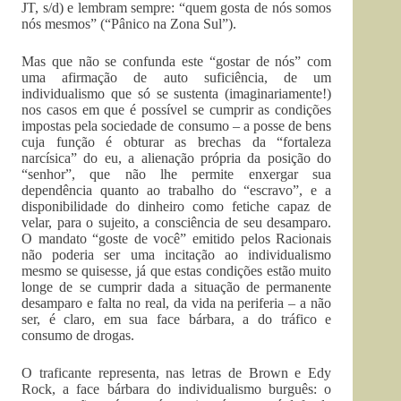
JT, s/d) e lembram sempre: “quem gosta de nós somos
nós mesmos” (“Pânico na Zona Sul”).
Mas que não se confunda este “gostar de nós” com
uma afirmação de auto suficiência, de um
individualismo que só se sustenta (imaginariamente!)
nos casos em que é possível se cumprir as condições
impostas pela sociedade de consumo – a posse de bens
cuja função é obturar as brechas da “fortaleza
narcísica” do eu, a alienação própria da posição do
“senhor”, que não lhe permite enxergar sua
dependência quanto ao trabalho do “escravo”, e a
disponibilidade do dinheiro como fetiche capaz de
velar, para o sujeito, a consciência de seu desamparo.
O mandato “goste de você” emitido pelos Racionais
não poderia ser uma incitação ao individualismo
mesmo se quisesse, já que estas condições estão muito
longe de se cumprir dada a situação de permanente
desamparo e falta no real, da vida na periferia – a não
ser, é claro, em sua face bárbara, a do tráfico e
consumo de drogas.
O traficante representa, nas letras de Brown e Edy
Rock, a face bárbara do individualismo burguês: o