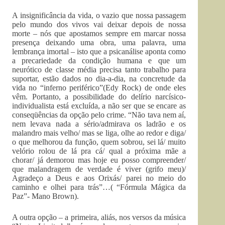
A insignificância da vida, o vazio que nossa passagem
pelo mundo dos vivos vai deixar depois de nossa
morte – nós que apostamos sempre em marcar nossa
presença deixando uma obra, uma palavra, uma
lembrança imortal – isto que a psicanálise aponta como
a precariedade da condição humana e que um
neurótico de classe média precisa tanto trabalho para
suportar, estão dados no dia-a-dia, na concretude da
vida no “inferno periférico”(Edy Rock) de onde eles
vêm. Portanto, a possibilidade do delírio narcísico-
individualista está excluída, a não ser que se encare as
conseqüências da opção pelo crime. “Não tava nem aí,
nem levava nada a sério/admirava os ladrão e os
malandro mais velho/ mas se liga, olhe ao redor e diga/
o que melhorou da função, quem sobrou, sei lá/ muito
velório rolou de lá pra cá/ qual a próxima mãe a
chorar/ já demorou mas hoje eu posso compreender/
que malandragem de verdade é viver (grifo meu)/
Agradeço a Deus e aos Orixás/ parei no meio do
caminho e olhei para trás”…( “Fórmula Mágica da
Paz”- Mano Brown).
A outra opção – a primeira, aliás, nos versos da música