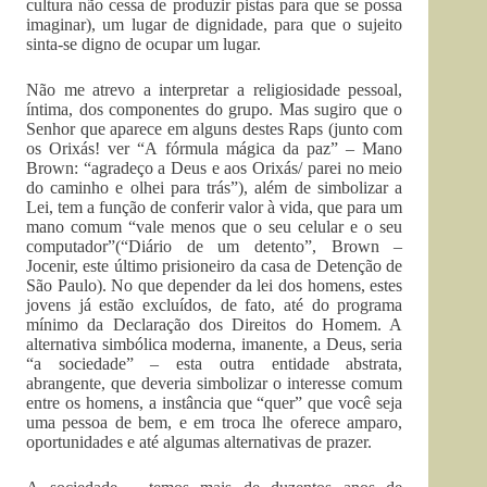
cultura não cessa de produzir pistas para que se possa
imaginar), um lugar de dignidade, para que o sujeito
sinta-se digno de ocupar um lugar.
Não me atrevo a interpretar a religiosidade pessoal,
íntima, dos componentes do grupo. Mas sugiro que o
Senhor que aparece em alguns destes Raps (junto com
os Orixás! ver “A fórmula mágica da paz” – Mano
Brown: “agradeço a Deus e aos Orixás/ parei no meio
do caminho e olhei para trás”), além de simbolizar a
Lei, tem a função de conferir valor à vida, que para um
mano comum “vale menos que o seu celular e o seu
computador”(“Diário de um detento”, Brown –
Jocenir, este último prisioneiro da casa de Detenção de
São Paulo). No que depender da lei dos homens, estes
jovens já estão excluídos, de fato, até do programa
mínimo da Declaração dos Direitos do Homem. A
alternativa simbólica moderna, imanente, a Deus, seria
“a sociedade” – esta outra entidade abstrata,
abrangente, que deveria simbolizar o interesse comum
entre os homens, a instância que “quer” que você seja
uma pessoa de bem, e em troca lhe oferece amparo,
oportunidades e até algumas alternativas de prazer.