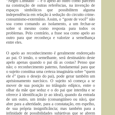
“Negro Limitado” – é o apelo ao outro como parceiro
na construção de outras referências, na invenção de
espaços simbólicos que possibilitem alguma
independência em relação à sedução do circuito crime-
consumismo-extermínio. Assim, o “goste de você” não
soa como comando ao isolamento, a um fechar-se
sobre si mesmo como resposta para todos os
problemas. Pelo contrário, a frase soa como apelo ao
outro para que reconheça e valorize a semelhança
entre eles.
O apelo ao reconhecimento é geralmente endereçado
ao pai. O irmão, o semelhante, será destinatário deste
apelo apenas quando o pai dá as costas? Penso que
não; o reconhecimento paterno, fundamental para que
o sujeito constitua uma certeza imaginária sobre “quem
ele é” (para o desejo do pai), pode gerar também um
aprisionamento narcísico. O sujeito só começa a se
mover de sua posição no triângulo edípico, entre o
olhar da mãe que seduz e o do pai que interdita e se
oferece à identificação (e ao ideal), quando da entrada
de um outro, um irmão (consangüíneo ou não), que
abre para a alteridade, para a constatação, em espelho,
de sua própria insignificância; mas também para a
infinidade de possibilidades subjetivas que se abrem