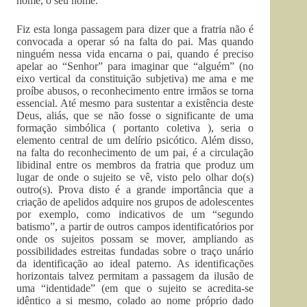
nome, o seu nome.
Fiz esta longa passagem para dizer que a fratria não é
convocada a operar só na falta do pai. Mas quando
ninguém nessa vida encarna o pai, quando é preciso
apelar ao “Senhor” para imaginar que “alguém” (no
eixo vertical da constituição subjetiva) me ama e me
proíbe abusos, o reconhecimento entre irmãos se torna
essencial. Até mesmo para sustentar a existência deste
Deus, aliás, que se não fosse o significante de uma
formação simbólica ( portanto coletiva ), seria o
elemento central de um delírio psicótico. Além disso,
na falta do reconhecimento de um pai, é a circulação
libidinal entre os membros da fratria que produz um
lugar de onde o sujeito se vê, visto pelo olhar do(s)
outro(s). Prova disto é a grande importância que a
criação de apelidos adquire nos grupos de adolescentes
por exemplo, como indicativos de um “segundo
batismo”, a partir de outros campos identificatórios por
onde os sujeitos possam se mover, ampliando as
possibilidades estreitas fundadas sobre o traço unário
da identificação ao ideal paterno. As identificações
horizontais talvez permitam a passagem da ilusão de
uma “identidade” (em que o sujeito se acredita-se
idêntico a si mesmo, colado ao nome próprio dado