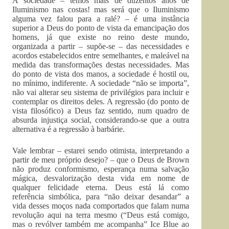
A sociedade – temos mais de duzentos anos de
Iluminismo nas costas! mas será que o Iluminismo
alguma vez falou para a ralé? – é uma instância
superior a Deus do ponto de vista da emancipação dos
homens, já que existe no reino deste mundo,
organizada a partir – supõe-se – das necessidades e
acordos estabelecidos entre semelhantes, e maleável na
medida das transformações destas necessidades. Mas
do ponto de vista dos manos, a sociedade é hostil ou,
no mínimo, indiferente. A sociedade “não se importa”,
não vai alterar seu sistema de privilégios para incluir e
contemplar os direitos deles. A regressão (do ponto de
vista filosófico) a Deus faz sentido, num quadro de
absurda injustiça social, considerando-se que a outra
alternativa é a regressão à barbárie.
Vale lembrar – estarei sendo otimista, interpretando a
partir de meu próprio desejo? – que o Deus de Brown
não produz conformismo, esperança numa salvação
mágica, desvalorização desta vida em nome de
qualquer felicidade eterna. Deus está lá como
referência simbólica, para “não deixar desandar” a
vida desses moços nada comportados que falam numa
revolução aqui na terra mesmo (“Deus está comigo,
mas o revólver também me acompanha” Ice Blue ao