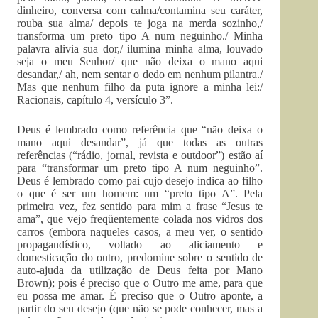
dinheiro, conversa com calma/contamina seu caráter,
rouba sua alma/ depois te joga na merda sozinho,/
transforma um preto tipo A num neguinho./ Minha
palavra alivia sua dor,/ ilumina minha alma, louvado
seja o meu Senhor/ que não deixa o mano aqui
desandar,/ ah, nem sentar o dedo em nenhum pilantra./
Mas que nenhum filho da puta ignore a minha lei:/
Racionais, capítulo 4, versículo 3”.
Deus é lembrado como referência que “não deixa o
mano aqui desandar”, já que todas as outras
referências (“rádio, jornal, revista e outdoor”) estão aí
para “transformar um preto tipo A num neguinho”.
Deus é lembrado como pai cujo desejo indica ao filho
o que é ser um homem: um “preto tipo A”. Pela
primeira vez, fez sentido para mim a frase “Jesus te
ama”, que vejo freqüentemente colada nos vidros dos
carros (embora naqueles casos, a meu ver, o sentido
propagandístico, voltado ao aliciamento e
domesticação do outro, predomine sobre o sentido de
auto-ajuda da utilização de Deus feita por Mano
Brown); pois é preciso que o Outro me ame, para que
eu possa me amar. É preciso que o Outro aponte, a
partir do seu desejo (que não se pode conhecer, mas a