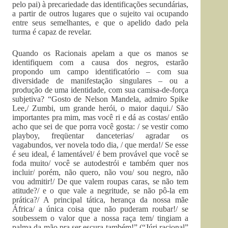
pelo pai) à precariedade das identificações secundárias,
a partir de outros lugares que o sujeito vai ocupando
entre seus semelhantes, e que o apelido dado pela
turma é capaz de revelar.
Quando os Racionais apelam a que os manos se
identifiquem com a causa dos negros, estarão
propondo um campo identificatório – com sua
diversidade de manifestação singulares – ou a
produção de uma identidade, com sua camisa-de-força
subjetiva? “Gosto de Nelson Mandela, admiro Spike
Lee,/ Zumbi, um grande herói, o maior daqui./ São
importantes pra mim, mas você ri e dá as costas/ então
acho que sei de que porra você gosta: / se vestir como
playboy, freqüentar danceterias/ agradar os
vagabundos, ver novela todo dia, / que merda!/ Se esse
é seu ideal, é lamentável/ é bem provável que você se
foda muito/ você se autodestrói e também quer nos
incluir/ porém, não quero, não vou/ sou negro, não
vou admitir!/ De que valem roupas caras, se não tem
atitude?/ e o que vale a negritude, se não pô-la em
prática?/ A principal tática, herança da nossa mãe
África/ a única coisa que não puderam roubar!/ se
soubessem o valor que a nossa raça tem/ tingiam a
palma da mão pra ser escura também!” (“Júri racional”