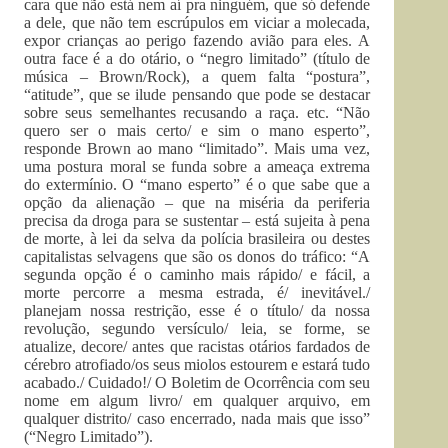
cara que não está nem aí pra ninguém, que só defende
a dele, que não tem escrúpulos em viciar a molecada,
expor crianças ao perigo fazendo avião para eles. A
outra face é a do otário, o “negro limitado” (título de
música – Brown/Rock), a quem falta “postura”,
“atitude”, que se ilude pensando que pode se destacar
sobre seus semelhantes recusando a raça. etc. “Não
quero ser o mais certo/ e sim o mano esperto”,
responde Brown ao mano “limitado”. Mais uma vez,
uma postura moral se funda sobre a ameaça extrema
do extermínio. O “mano esperto” é o que sabe que a
opção da alienação – que na miséria da periferia
precisa da droga para se sustentar – está sujeita à pena
de morte, à lei da selva da polícia brasileira ou destes
capitalistas selvagens que são os donos do tráfico: “A
segunda opção é o caminho mais rápido/ e fácil, a
morte percorre a mesma estrada, é/ inevitável./
planejam nossa restrição, esse é o título/ da nossa
revolução, segundo versículo/ leia, se forme, se
atualize, decore/ antes que racistas otários fardados de
cérebro atrofiado/os seus miolos estourem e estará tudo
acabado./ Cuidado!/ O Boletim de Ocorrência com seu
nome em algum livro/ em qualquer arquivo, em
qualquer distrito/ caso encerrado, nada mais que isso”
(“Negro Limitado”).