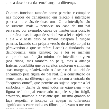
ante a descoberta da semelhança na diferença.
O outro funciona também como parceiro e cúmplice
nas moções de transgressão em relação à interdição
paterna – e então, de duas, uma. Ou a interdição não
se sustenta mais – pense-se no caso de um pai
perverso, por exemplo, capaz de manter uma posição
autoritária mas incapaz de simbolizar a lei e sujeitar-se
a ela – e neste caso os irmãos escapam à função
paterna, fazendo sua própria versão do desejo do pai (a
père-version a que se refere Lacan) e fundando, na
delinqüência, uma gangue; ou a lei se mantém
cumprindo sua função mínima de interditar o gozo
(aos filhos, mas também ao pai!), mas a aliança
fraterna possibilita que os sujeitos explorem e ampliem
suas margens, relativizando o discurso da autoridade
encarnado pela figura do pai real. É a constatação da
semelhança na diferença que se dá com a entrada do
“pequeno outro”, que permite ao sujeito separar a lei
simbólica – diante da qual todos se equivalem – da
figura real do pai encarnado naquele sujeito frágil,
arbitrário, limitado e desejante que, mesmo quando se
faça respeitar, é incapaz de apagar as diferenças
significantes entre todos os filhos que levam o mesmo