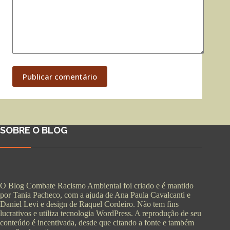
Publicar comentário
SOBRE O BLOG
O Blog Combate Racismo Ambiental foi criado e é mantido
por Tania Pacheco, com a ajuda de Ana Paula Cavalcanti e
Daniel Levi e design de Raquel Cordeiro. Não tem fins
lucrativos e utiliza tecnologia WordPress. A reprodução de seu
conteúdo é incentivada, desde que citando a fonte e também