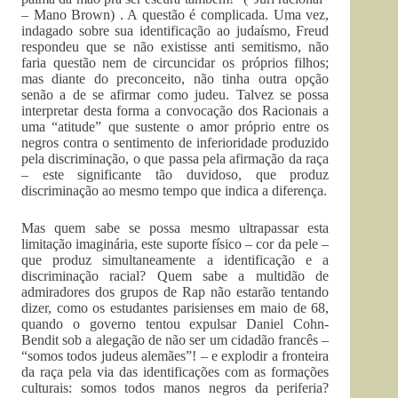
– Mano Brown) . A questão é complicada. Uma vez,
indagado sobre sua identificação ao judaísmo, Freud
respondeu que se não existisse anti semitismo, não
faria questão nem de circuncidar os próprios filhos;
mas diante do preconceito, não tinha outra opção
senão a de se afirmar como judeu. Talvez se possa
interpretar desta forma a convocação dos Racionais a
uma “atitude” que sustente o amor próprio entre os
negros contra o sentimento de inferioridade produzido
pela discriminação, o que passa pela afirmação da raça
– este significante tão duvidoso, que produz
discriminação ao mesmo tempo que indica a diferença.
Mas quem sabe se possa mesmo ultrapassar esta
limitação imaginária, este suporte físico – cor da pele –
que produz simultaneamente a identificação e a
discriminação racial? Quem sabe a multidão de
admiradores dos grupos de Rap não estarão tentando
dizer, como os estudantes parisienses em maio de 68,
quando o governo tentou expulsar Daniel Cohn-
Bendit sob a alegação de não ser um cidadão francês –
“somos todos judeus alemães”! – e explodir a fronteira
da raça pela via das identificações com as formações
culturais: somos todos manos negros da periferia?