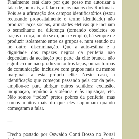
Finalmente está claro por que posso me autorizar a
falar de, ou mais, a falar com, os manos dos Racionais.
Pois se a afirmação dos campos identificatórios (estou
recusando propositalmente o termo identidade) não
produzir laços sociais, afinidades eletivas que incluam
o semelhante na diferença (tornando obsoletos os
traços da raça, ou do sexo, por exemplo), há sempre de
produzir isolamento entre os grupos e, num sentido ou
no outro, discriminação. Que a auto-estima e a
dignidade dos rapazes negros da periferia não
dependam da aceitação por parte da elite branca, não
significa que não produzam outros laços, outras formas
de comunicação, inclusive com grupos mais ou menos
marginais a esta própria elite. Neste caso, a
identificação que começou passando pela cor da pele,
ampliou-se para abrigar outros sentidos: exclusão,
indignação, repúdio à violência e às injustiças, etc.
Não somos “todos” pretos pobres da periferia, mas
somos muitos mais do que eles supunham quando
começaram a falar.
—
Trecho postado por Oswaldo Conti Bosso no Portal