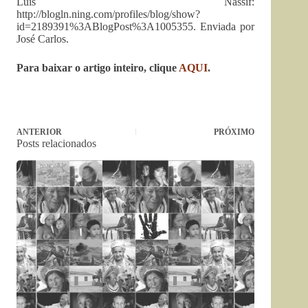
Luis Nassif:
http://blogln.ning.com/profiles/blog/show?
id=2189391%3ABlogPost%3A1005355. Enviada por
José Carlos.
Para baixar o artigo inteiro, clique
AQUI
.
ANTERIOR
PRÓXIMO
Posts relacionados