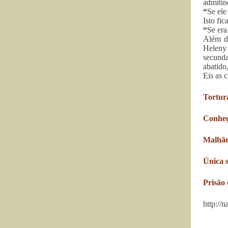
admitin
“
Se ele
Isto fic
“
Se era
Além d
Heleny 
secunda
abatido
Eis as c
Tortur
Conheç
Malhãe
Única s
Prisão 
http://