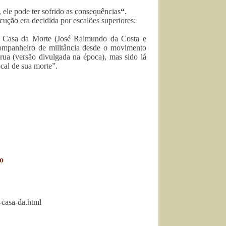
, ele pode ter sofrido as consequências
“
.
ecução era decidida por escalões superiores:
a Casa da Morte (José Raimundo da Costa e
ompanheiro de militância desde o movimento
rua (versão divulgada na época), mas sido lá
cal de sua morte”.
o
-casa-da.html