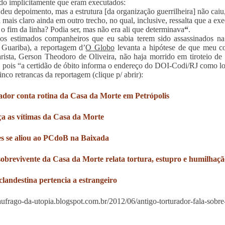
do implicitamente que eram executados:
 deu depoimento, mas a estrutura [da organização guerrilheira] não caiu
a mais claro ainda em outro trecho, no qual, inclusive, ressalta que a ex
 o fim da linha? Podia ser, mas não era ali que determinava
“
.
os estimados companheiros que eu sabia terem sido assassinados n
Guariba), a reportagem d’
O Globo
levanta a hipótese de que meu c
rista, Gerson Theodoro de Oliveira, não haja morrido em tiroteio de 
, pois “a certidão de óbito informa o endereço do DOI-Codi/RJ como lo
inco retrancas da reportagem (clique p/ abrir):
ador conta rotina da Casa da Morte em Petrópolis
a as vítimas da Casa da Morte
s se aliou ao PCdoB na Baixada
obrevivente da Casa da Morte relata tortura, estupro e humilhaçã
clandestina pertencia a estrangeiro
naufrago-da-utopia.blogspot.com.br/2012/06/antigo-torturador-fala-sobre