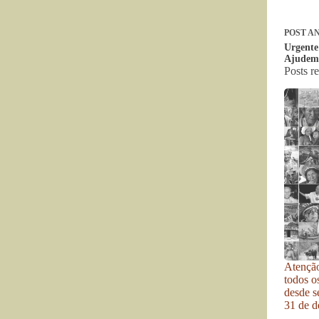
POST
AN
Urgente
Ajudem,
Posts r
Atenção
todos o
desde se
31 de d