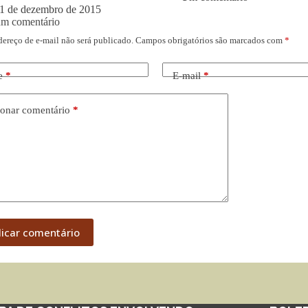
1 de dezembro de 2015
um comentário
dereço de e-mail não será publicado.
Campos obrigatórios são marcados com
*
e
*
E-mail
*
onar comentário
*
licar comentário