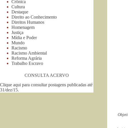
Crônica
Cultura
Destaque
Direito ao Conhecimento
Direitos Humanos
Homenagem
Justiça
Mídia e Poder
Mundo
Racismo
Racismo Ambiental
Reforma Agrária
Trabalho Escravo
CONSULTA ACERVO
Clique aqui para consultar postagens publicadas até
31/dez/15
.
Objeti