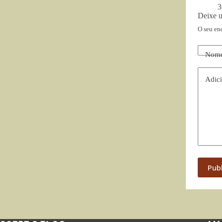
3
Deixe 
O seu en
Nom
Adici
Pub