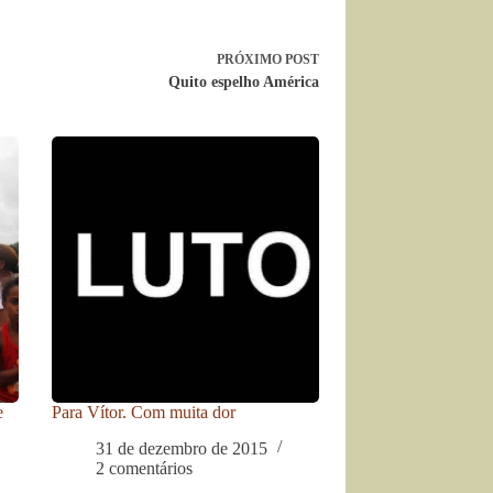
PRÓXIMO
POST
Quito espelho América
e
Para Vítor. Com muita dor
31 de dezembro de 2015
2 comentários