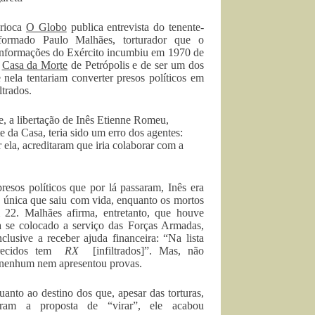
arioca
O Globo
publica entrevista do tenente-
eformado Paulo Malhães, torturador que o
Informações do Exército incumbiu em 1970 de
a
Casa da Morte
de Petrópolis e de ser um dos
e nela tentariam converter presos políticos em
ltrados.
, a libertação de Inês Etienne Romeu,
e da Casa, teria sido um erro dos agentes:
r ela, acreditaram que iria colaborar com a
resos políticos que por lá passaram, Inês era
 única que saiu com vida, enquanto os mortos
am 22. Malhães afirma, entretanto, que houve
 se colocado a serviço das Forças Armadas,
clusive a receber ajuda financeira: “Na lista
arecidos tem
RX
[infiltrados]”. Mas, não
u nenhum nem apresentou provas.
uanto ao destino dos que, apesar das torturas,
aram a proposta de “virar”, ele acabou