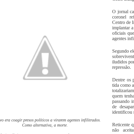
O jornal c
coronel r
Centro de 
implantar 
oficiais qu
agentes infi
Segundo ele
sobrevivent
iludidos po
repressão.
Dentre os p
tida como a
totalizari
quem tenha
passando in
de desap
identifico
vo era coagir presos políticos a virarem agentes infilitrados.
Reticente q
Como alternativa, a morte.
não aceit