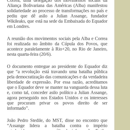
Correa, uma delegação dos movimentos sociais da
Aliança Bolivariana das Américas (Alba) manifestou
solidariedade ao processo de transformações no país e
pediu que dê asilo a Julian Assange, fundador
Wikileaks, que está na sede da Embaixada do Equador
em Londres.
A reunião dos movimentos sociais pela Alba e Correa
foi realizada no âmbito da Cúpula dos Povos, que
acontece paralelamente à Rio+20, no Rio de Janeiro,
nesta quarta-feira (20/6).
O documento entregue ao presidente do Equador diz
que “a revolução está travando uma batalha pública
pela democratização das comunicações e da verdadeira
liberdade de expressão. Por essa razão, acreditamos
que o Equador deve se manter na vanguarda dessa luta
e, como tal, conceder asilo político a Julian Assange,
agora perseguido nos Estados Unidos e os interesses
que procuram privar os povos direito de ser
informado”.
João Pedro Stedile, do MST, disse no encontro que
“Assange lidera a batalha contra o império