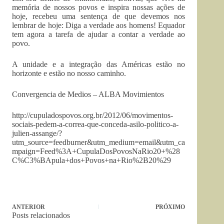
memória de nossos povos e inspira nossas ações de
hoje, recebeu uma sentença de que devemos nos
lembrar de hoje: Diga a verdade aos homens! Equador
tem agora a tarefa de ajudar a contar a verdade ao
povo.
A unidade e a integração das Américas estão no
horizonte e estão no nosso caminho.
Convergencia de Medios – ALBA Movimientos
http://cupuladospovos.org.br/2012/06/movimentos-
sociais-pedem-a-correa-que-conceda-asilo-politico-a-
julien-assange/?
utm_source=feedburner&utm_medium=email&utm_ca
mpaign=Feed%3A+CupulaDosPovosNaRio20+%28
C%C3%BApula+dos+Povos+na+Rio%2B20%29
ANTERIOR
PRÓXIMO
Posts relacionados