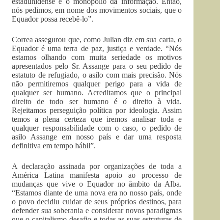
estadunidense e o monopólio da informação. Então,
nós pedimos, em nome dos movimentos sociais, que o
Equador possa recebê-lo”.
Correa assegurou que, como Julian diz em sua carta, o
Equador é uma terra de paz, justiça e verdade. “Nós
estamos olhando com muita seriedade os motivos
apresentados pelo Sr. Assange para o seu pedido de
estatuto de refugiado, o asilo com mais precisão. Nós
não permitiremos qualquer perigo para a vida de
qualquer ser humano. Acreditamos que o principal
direito de todo ser humano é o direito à vida.
Rejeitamos perseguição política por ideologia. Assim
temos a plena certeza que iremos analisar toda e
qualquer responsabilidade com o caso, o pedido de
asilo Assange em nosso país e dar uma resposta
definitiva em tempo hábil”.
A declaração assinada por organizações de toda a
América Latina manifesta apoio ao processo de
mudanças que vive o Equador no âmbito da Alba.
“Estamos diante de uma nova era no nosso país, onde
o povo decidiu cuidar de seus próprios destinos, para
defender sua soberania e considerar novos paradigmas
que o capitalismo desafio e todas as suas estruturas de