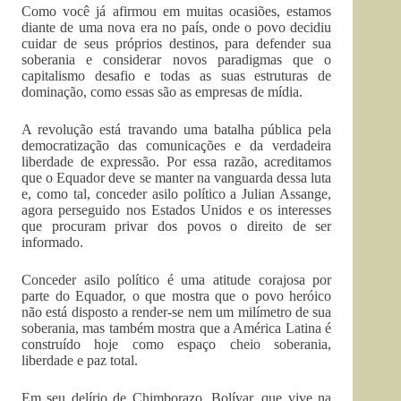
Como você já afirmou em muitas ocasiões, estamos
diante de uma nova era no país, onde o povo decidiu
cuidar de seus próprios destinos, para defender sua
soberania e considerar novos paradigmas que o
capitalismo desafio e todas as suas estruturas de
dominação, como essas são as empresas de mídia.
A revolução está travando uma batalha pública pela
democratização das comunicações e da verdadeira
liberdade de expressão. Por essa razão, acreditamos
que o Equador deve se manter na vanguarda dessa luta
e, como tal, conceder asilo político a Julian Assange,
agora perseguido nos Estados Unidos e os interesses
que procuram privar dos povos o direito de ser
informado.
Conceder asilo político é uma atitude corajosa por
parte do Equador, o que mostra que o povo heróico
não está disposto a render-se nem um milímetro de sua
soberania, mas também mostra que a América Latina é
construído hoje como espaço cheio soberania,
liberdade e paz total.
Em seu delírio de Chimborazo, Bolívar, que vive na