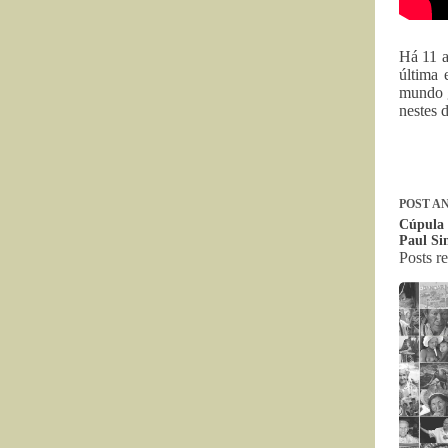
Há 11 a
última 
mundo g
nestes 
POST
AN
Cúpula 
Paul Sin
Posts r