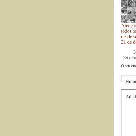
Atenção
todos o
desde se
31 de d
3
Deixe 
O seu en
Nom
Adici