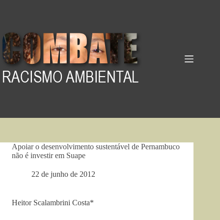
Pular
para
o
conteúdo
Apoiar o desenvolvimento sustentável de Pernambuco
não é investir em Suape
22 de junho de 2012
Heitor Scalambrini Costa*