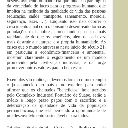
desenvolvimento humano. Há que mudar o paradigma
da voracidade do lucro para o progresso humano, que
implica na melhoria da qualidade de vida das pessoas
(educação, saúde, transporte, saneamento, moradia,
segurança, lazer, …). Enquanto isso não ocorrer o
crescimento atual com o consumo desenfreado torna as
populações mais pobres, aumentando os custos mais
rapidamente do que os benefícios, além de cada vez
mais destruir a natureza e a própria humanidade. As
crises que o mundo atravessa neste inicio do século 21,
em particular a econômico-financeira e ambiental,
mostram claramente o esgotamento de um modelo
promovido pela civilização industrial, e daí urge
promover outros valores para o bem estar.
Exemplos são muitos, e devemos tomar como exemplo
o já acontecido no país e no exterior, para poder
afirmar que os chamados ”benefícios” hoje trazidos
pelo Complexo Industrial Portuário de Suape, serão a
médio e longo prazo pagos com o sacrifício e a
deterioração da qualidade de vida da população
pernambucana, que está perdendo a oportunidade de
um desenvolvimento sustentável e para todos.
*Heitor Scalambrini Costa é Professor da