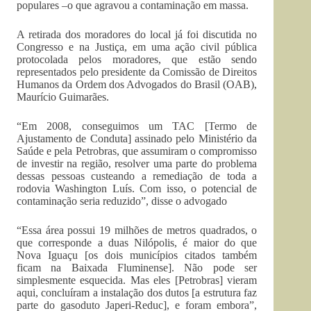
populares –o que agravou a contaminação em massa.
A retirada dos moradores do local já foi discutida no
Congresso e na Justiça, em uma ação civil pública
protocolada pelos moradores, que estão sendo
representados pelo presidente da Comissão de Direitos
Humanos da Ordem dos Advogados do Brasil (OAB),
Maurício Guimarães.
“Em 2008, conseguimos um TAC [Termo de
Ajustamento de Conduta] assinado pelo Ministério da
Saúde e pela Petrobras, que assumiram o compromisso
de investir na região, resolver uma parte do problema
dessas pessoas custeando a remediação de toda a
rodovia Washington Luís. Com isso, o potencial de
contaminação seria reduzido”, disse o advogado
“Essa área possui 19 milhões de metros quadrados, o
que corresponde a duas Nilópolis, é maior do que
Nova Iguaçu [os dois municípios citados também
ficam na Baixada Fluminense]. Não pode ser
simplesmente esquecida. Mas eles [Petrobras] vieram
aqui, concluíram a instalação dos dutos [a estrutura faz
parte do gasoduto Japeri-Reduc], e foram embora”,