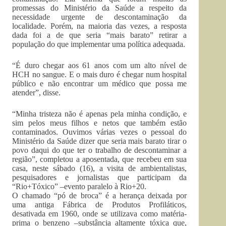
promessas do Ministério da Saúde a respeito da
necessidade urgente de descontaminação da
localidade. Porém, na maioria das vezes, a resposta
dada foi a de que seria “mais barato” retirar a
população do que implementar uma política adequada.
“É duro chegar aos 61 anos com um alto nível de
HCH no sangue. E o mais duro é chegar num hospital
público e não encontrar um médico que possa me
atender”, disse.
“Minha tristeza não é apenas pela minha condição, e
sim pelos meus filhos e netos que também estão
contaminados. Ouvimos várias vezes o pessoal do
Ministério da Saúde dizer que seria mais barato tirar o
povo daqui do que ter o trabalho de descontaminar a
região”, completou a aposentada, que recebeu em sua
casa, neste sábado (16), a visita de ambientalistas,
pesquisadores e jornalistas que participam da
“Rio+Tóxico” –evento paralelo à Rio+20.
O chamado “pó de broca” é a herança deixada por
uma antiga Fábrica de Produtos Profiláticos,
desativada em 1960, onde se utilizava como matéria-
prima o benzeno –substância altamente tóxica que,