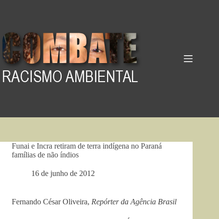
Pular
para
o
conteúdo
Funai e Incra retiram de terra indígena no Paraná
famílias de não índios
16 de junho de 2012
Fernando César Oliveira,
Repórter da Agência Brasil