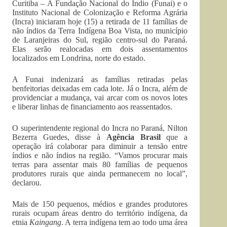
Curitiba – A Fundação Nacional do Índio (Funai) e o
Instituto Nacional de Colonização e Reforma Agrária
(Incra) iniciaram hoje (15) a retirada de 11 famílias de
não índios da Terra Indígena Boa Vista, no município
de Laranjeiras do Sul, região centro-sul do Paraná.
Elas serão realocadas em dois assentamentos
localizados em Londrina, norte do estado.
A Funai indenizará as famílias retiradas pelas
benfeitorias deixadas em cada lote. Já o Incra, além de
providenciar a mudança, vai arcar com os novos lotes
e liberar linhas de financiamento aos reassentados.
O superintendente regional do Incra no Paraná, Nilton
Bezerra Guedes, disse à
Agência Brasil
que a
operação irá colaborar para diminuir a tensão entre
índios e não índios na região. “Vamos procurar mais
terras para assentar mais 80 famílias de pequenos
produtores rurais que ainda permanecem no local”,
declarou.
Mais de 150 pequenos, médios e grandes produtores
rurais ocupam áreas dentro do território indígena, da
etnia
Kaingang
. A terra indígena tem ao todo uma área