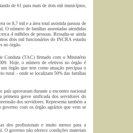
ltando de 61 para mais de dois mil municípios,
 os 8,7 mil e a área total assistida passou de
al. O número de famílias assentadas atendidas
erca 4 milhões de pessoas. Ressalta-se ainda
utros dois mil funcionários do INCRA estarão
es no órgão.
de Conduta (TAC) firmado com o Ministério
2009. Hoje, o número de efetivos no órgão é
para um órgão que tem como atuação precípua o
o rural – onde se localizam 50% das famílias
do país aprovaram durante o encontro nacional
a primeira greve unificada dos servidores do
eensão dos servidores. Representa também a
do governo com os órgão agrários que vem se
s dos profissionais e muito menos para a
l. O governo não oferece condições materiais