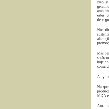
Não se 
gerados
ambient
estes c
desregu
Nos últ
sustent
alteraç
promoçã
Mas par
serão n
hoje ab
comerci
A agric
Na ques
produçã
MDA est
Atualme