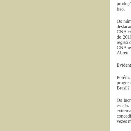
produçã
isso.
Os núme
destaca
CNA con
de 201
região 
CNA usa
Abreu.
Evident
Porém, 
progres
Brasil?
Os lucr
escala.
extrema
concedi
vezes m