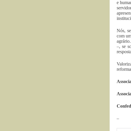
e human
servido
apresen
instituc
Nós, se
com uma
agrário
–, se 
respost
Valoriz
reforma
Associ
Associ
Confed
–