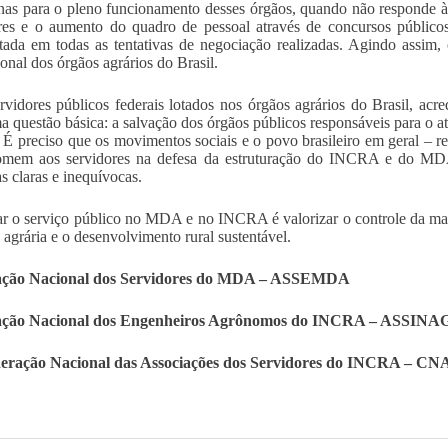
as para o pleno funcionamento desses órgãos, quando não responde à 
res e o aumento do quadro de pessoal através de concursos público
tada em todas as tentativas de negociação realizadas. Agindo assi
ional dos órgãos agrários do Brasil.
rvidores públicos federais lotados nos órgãos agrários do Brasil, acr
 questão básica: a salvação dos órgãos públicos responsáveis para o
. É preciso que os movimentos sociais e o povo brasileiro em geral – re
somem aos servidores na defesa da estruturação do INCRA e do MDA
as claras e inequívocas.
ar o serviço público no MDA e no INCRA é valorizar o controle da malha
 agrária e o desenvolvimento rural sustentável.
ação Nacional dos Servidores do MDA – ASSEMDA
ação Nacional dos Engenheiros Agrônomos do INCRA – ASSIN
eração Nacional das Associações dos Servidores do INCRA – CN