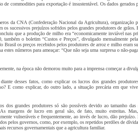
o de commodities para exportação é insustentável. Os dados gerados p
ros da CNA (Confederação Nacional da Agricultura), organização pat
m os sucessivos prejuízos sofridos pelos grandes produtores de grãos. 
cluiu que a produção de milho era “economicamente inviável nas prin
0, também o boletim “Custos e Preços”, divulgado mensalmente pel
do Brasil os preços recebidos pelos produtores de arroz e milho eram su
 estes números para ameaçar: “Que não seja uma surpresa o não-paga
emente, na época não demorou muito para a imprensa começar a divulga
diante desses fatos, como explicar os lucros dos grandes produtore
so? E como explicar, do outro lado, a situação precária em que vive 
os dos grandes produtores só são possíveis devido ao tamanho das 
 As margens de lucro em geral são, de fato, muito estreitas. Mas,
mente vulneráveis e frequentemente, ao invés de lucro, dão prejuízo.
dos pelos governos, como, por exemplo, os repetidos perdões de dívidas
ais recursos governamentais que a agricultura familiar.