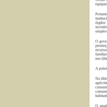
equipar
Portant
institu
órgãos
incenti
simples
O gover
promoçã
recurso
familia
nos últ
A pobre
Na últi
agrícol
consumi
consum
habitant
O atual