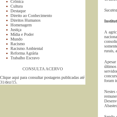
Crônica
Cultura
Sucatea
Destaque
Direito ao Conhecimento
Direitos Humanos
Institu
Homenagem
Justiça
A agric
Mídia e Poder
naciona
Mundo
consol
Racismo
somente
Racismo Ambiental
rurais,
Reforma Agrária
Trabalho Escravo
Apesar 
últimos
CONSULTA ACERVO
servido
concurs
Clique aqui para consultar postagens publicadas até
foram i
31/dez/15
.
Nestes 
remune
Desenvo
Abaste
Sendo 