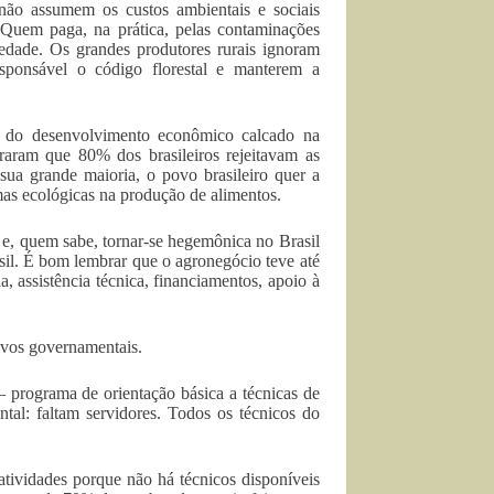
não assumem os custos ambientais e sociais
. Quem paga, na prática, pelas contaminações
edade. Os grandes produtores rurais ignoram
esponsável o código florestal e manterem a
io do desenvolvimento econômico calcado na
traram que 80% dos brasileiros rejeitavam as
sua grande maioria, o povo brasileiro quer a
mas ecológicas na produção de alimentos.
r e, quem sabe, tornar-se hegemônica no Brasil
asil. É bom lembrar que o agronegócio teve até
, assistência técnica, financiamentos, apoio à
tivos governamentais.
programa de orientação básica a técnicas de
tal: faltam servidores. Todos os técnicos do
atividades porque não há técnicos disponíveis