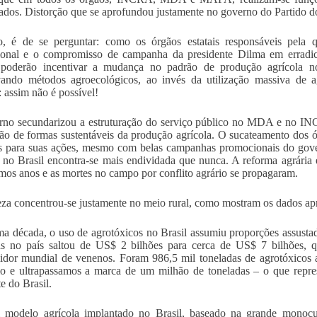
ados. Distorção que se aprofundou justamente no governo do Partido d
o, é de se perguntar: como os órgãos estatais responsáveis pela 
cional e o compromisso de campanha da presidente Dilma em erradic
 poderão incentivar a mudança no padrão de produção agrícola no 
vando métodos agroecológicos, ao invés da utilização massiva de a
: assim não é possível!
no secundarizou a estruturação do serviço público no MDA e no IN
o de formas sustentáveis da produção agrícola. O sucateamento dos ór
s para suas ações, mesmo com belas campanhas promocionais do governo
r no Brasil encontra-se mais endividada que nunca. A reforma agrária 
imos anos e as mortes no campo por conflito agrário se propagaram.
za concentrou-se justamente no meio rural, como mostram os dados apr
ma década, o uso de agrotóxicos no Brasil assumiu proporções assusta
as no país saltou de US$ 2 bilhões para cerca de US$ 7 bilhões, q
dor mundial de venenos. Foram 986,5 mil toneladas de agrotóxicos 
o e ultrapassamos a marca de um milhão de toneladas – o que repr
e do Brasil.
 modelo agrícola implantado no Brasil, baseado na grande monocul