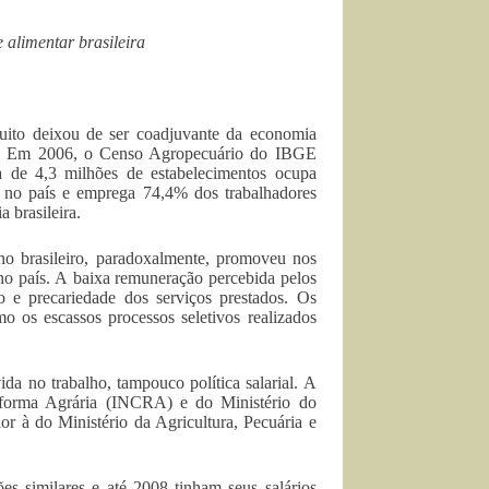
 alimentar brasileira
muito deixou de ser coadjuvante da economia
sil. Em 2006, o Censo Agropecuário do IBGE
 de 4,3 milhões de estabelecimentos ocupa
 no país e emprega 74,4% dos trabalhadores
 brasileira.
rno brasileiro, paradoxalmente, promoveu nos
no país. A baixa remuneração percebida pelos
 e precariedade dos serviços prestados. Os
o os escassos processos seletivos realizados
ida no trabalho, tampouco política salarial. A
eforma Agrária (INCRA) e do Ministério do
r à do Ministério da Agricultura, Pecuária e
similares e até 2008 tinham seus salários