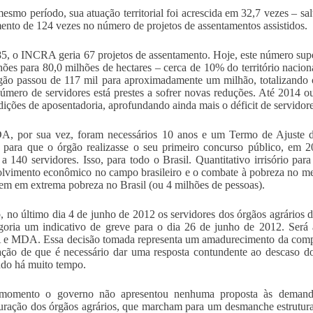
esmo período, sua atuação territorial foi acrescida em 32,7 vezes – sa
nto de 124 vezes no número de projetos de assentamentos assistidos.
5, o INCRA geria 67 projetos de assentamento. Hoje, este número supera
hões para 80,0 milhões de hectares – cerca de 10% do território nacion
gão passou de 117 mil para aproximadamente um milhão, totalizando c
úmero de servidores está prestes a sofrer novas reduções. Até 2014 o
ições de aposentadoria, aprofundando ainda mais o déficit de servidor
, por sua vez, foram necessários 10 anos e um Termo de Ajuste 
 para que o órgão realizasse o seu primeiro concurso público, em 
r a 140 servidores. Isso, para todo o Brasil. Quantitativo irrisório 
lvimento econômico no campo brasileiro e o combate à pobreza no mei
em em extrema pobreza no Brasil (ou 4 milhões de pessoas).
o, no último dia 4 de junho de 2012 os servidores dos órgãos agrários 
goria um indicativo de greve para o dia 26 de junho de 2012. Será 
e MDA. Essa decisão tomada representa um amadurecimento da compr
ação de que é necessário dar uma resposta contundente ao descaso 
do há muito tempo.
momento o governo não apresentou nenhuma proposta às demanda
turação dos órgãos agrários, que marcham para um desmanche estrutura