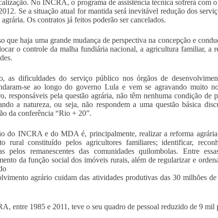
scalização. No INCRA, o programa de assistência técnica sofrerá com o 
2012. Se a situação atual for mantida será inevitável redução dos servi
 agrária. Os contratos já feitos poderão ser cancelados.
so que haja uma grande mudança de perspectiva na concepção e conduç
locar o controle da malha fundiária nacional, a agricultura familiar, a
ades.
o, as dificuldades do serviço público nos órgãos de desenvolvime
ndaram-se ao longo do governo Lula e vem se agravando muito no
iro, responsáveis pela questão agrária, não têm nenhuma condição de 
ando a natureza, ou seja, não respondem a uma questão básica disc
ção da conferência “Rio + 20”.
o do INCRA e do MDA é, principalmente, realizar a reforma agrária
o rural constituído pelos agricultores familiares; identificar, reconh
as pelos remanescentes das comunidades quilombolas. Entre essas 
ento da função social dos imóveis rurais, além de regularizar e ordenar
do
lvimento agrário cuidam das atividades produtivas das 30 milhões de 
, entre 1985 e 2011, teve o seu quadro de pessoal reduzido de 9 mil p