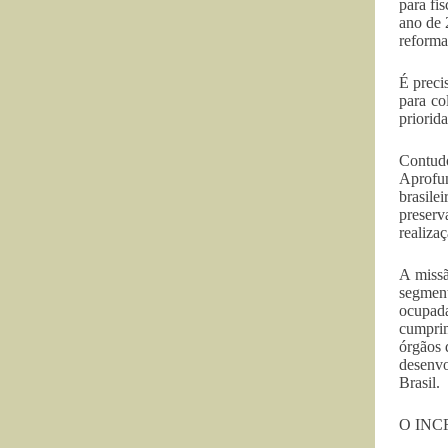
para fi
ano de 
reforma
É preci
para co
priorid
Contud
Aprofu
brasile
preserv
realiza
A missã
segment
ocupad
cumprim
órgãos 
desenvo
Brasil.
O INCRA