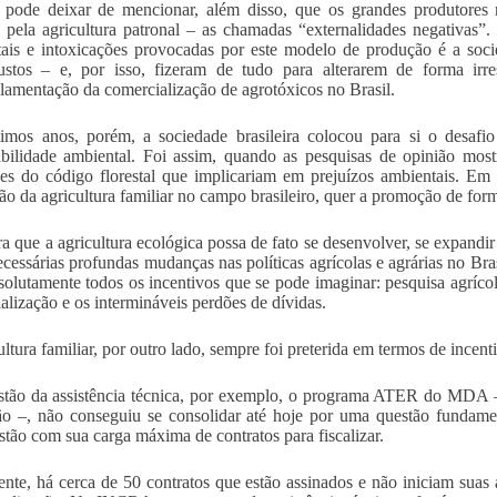
pode deixar de mencionar, além disso, que os grandes produtores 
 pela agricultura patronal – as chamadas “externalidades negativas”
ais e intoxicações provocadas por este modelo de produção é a soci
ustos – e, por isso, fizeram de tudo para alterarem de forma irr
lamentação da comercialização de agrotóxicos no Brasil.
imos anos, porém, a sociedade brasileira colocou para si o desaf
abilidade ambiental. Foi assim, quando as pesquisas de opinião mos
ões do código florestal que implicariam em prejuízos ambientais. Em 
o da agricultura familiar no campo brasileiro, quer a promoção de for
a que a agricultura ecológica possa de fato se desenvolver, se expandi
ecessárias profundas mudanças nas políticas agrícolas e agrárias no Br
solutamente todos os incentivos que se pode imaginar: pesquisa agrícola
alização e os intermináveis perdões de dívidas.
ultura familiar, por outro lado, sempre foi preterida em termos de incen
tão da assistência técnica, por exemplo, o programa ATER do MDA – 
o –, não conseguiu se consolidar até hoje por uma questão fundamen
ão com sua carga máxima de contratos para fiscalizar.
nte, há cerca de 50 contratos que estão assinados e não iniciam suas 