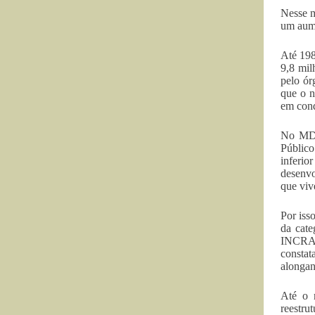
Nesse m
um aume
Até 198
9,8 mil
pelo ór
que o n
em cond
No MDA
Público
inferio
desenvo
que viv
Por iss
da cate
INCRA 
constat
alongan
Até o 
reestru