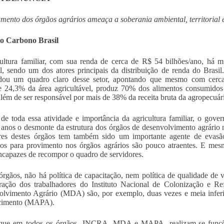
mento dos órgãos agrários ameaça a soberania ambiental, territorial e
to Carbono Brasil
ultura familiar, com sua renda de cerca de R$ 54 bilhões/ano, há 
l, sendo um dos atores principais da distribuição de renda do Bra
idou um quadro claro desse setor, apontando que mesmo com cerca
 24,3% da área agricultável, produz 70% dos alimentos consumidos
 além de ser responsável por mais de 38% da receita bruta da agropecuária
de toda essa atividade e importância da agricultura familiar, o gove
 anos o desmonte da estrutura dos órgãos de desenvolvimento agrário 
res destes órgãos tem também sido um importante agente de evasão
os para provimento nos órgãos agrários são pouco atraentes. E mesm
ncapazes de recompor o quadro de servidores.
órgãos, não há política de capacitação, nem política de qualidade de v
ração dos trabalhadores do Instituto Nacional de Colonização e R
lvimento Agrário (MDA) são, por exemplo, duas vezes e meia inferio
cimento (MAPA).
que em todos os órgãos, INCRA, MDA e MAPA, realizam-se funções 