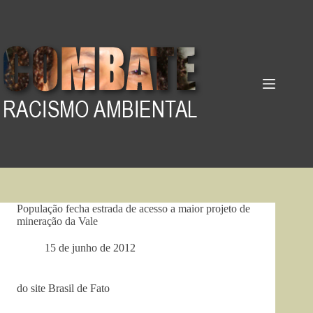
Pular
para
o
conteúdo
População fecha estrada de acesso a maior projeto de
mineração da Vale
15 de junho de 2012
do site Brasil de Fato