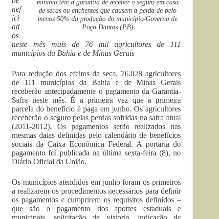
be
mínimo têm a garantia de receber o seguro em caso
nef
de secas ou enchentes que causem a perda de pelo
ici
menos 50% da produção do município/Governo de
ad
Poço Dantas (PB)
os
neste mês mais de 76 mil agricultores de 111
municípios da Bahia e de Minas Gerais
Para redução dos efeitos da seca, 76.028 agricultores
de 111 municípios da Bahia e de Minas Gerais
receberão antecipadamente o pagamento da Garantia-
Safra neste mês. É a primeira vez que a primeira
parcela do benefício é paga em junho. Os agricultores
receberão o seguro pelas perdas sofridas na safra atual
(2011-2012). Os pagamentos serão realizados nas
mesmas datas definidas pelo calendário de benefícios
sociais da Caixa Econômica Federal. A portaria do
pagamento foi publicada na última sexta-feira (8), no
Diário Oficial da União.
Os municípios atendidos em junho foram os primeiros
a realizarem os procedimentos necessários para definir
os pagamentos e cumprirem os requisitos definidos –
que são o pagamento dos aportes estaduais e
municipais, solicitação de vistoria, indicação de