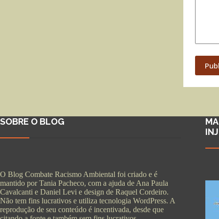
Pub
SOBRE O BLOG
MA
IN
O Blog Combate Racismo Ambiental foi criado e é
mantido por Tania Pacheco, com a ajuda de Ana Paula
Cavalcanti e Daniel Levi e design de Raquel Cordeiro.
Não tem fins lucrativos e utiliza tecnologia WordPress. A
reprodução de seu conteúdo é incentivada, desde que
citando a fonte e também sem fins lucrativos.