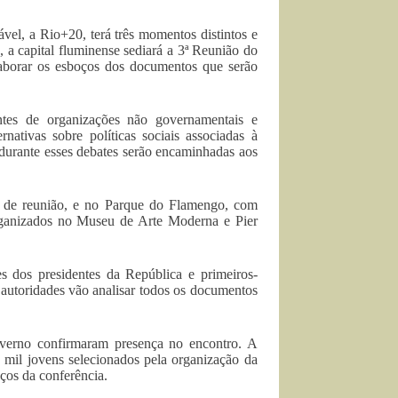
el, a Rio+20, terá três momentos distintos e
, a capital fluminense sediará a 3ª Reunião do
elaborar os esboços dos documentos que serão
ntes de organizações não governamentais e
nativas sobre políticas sociais associadas à
durante esses debates serão encaminhadas aos
as de reunião, e no Parque do Flamengo, com
organizados no Museu de Arte Moderna e Pier
s dos presidentes da República e primeiros-
autoridades vão analisar todos os documentos
verno confirmaram presença no encontro. A
 mil jovens selecionados pela organização da
ços da conferência.