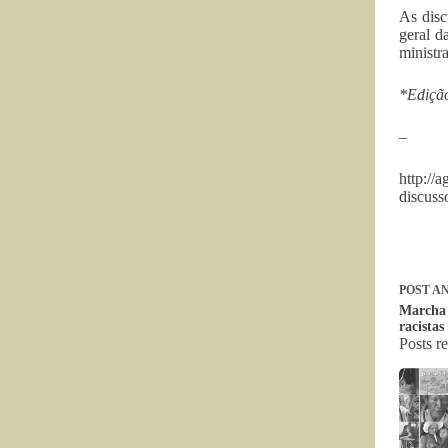
As disc
geral d
ministr
*Edição
–
http://
discuss
POST
AN
Marcha 1
racistas
Posts r