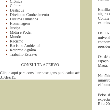
Crônica
Cultura
Brasíli
Destaque
alguns 
Direito ao Conhecimento
Comitê 
Direitos Humanos
examina
Homenagem
Justiça
Mídia e Poder
De 16 
Mundo
univers
Racismo
economi
Racismo Ambiental
preside
Reforma Agrária
Trabalho Escravo
Os deba
espaço 
CONSULTA ACERVO
Mauá.
Clique aqui para consultar postagens publicadas até
Na últi
31/dez/15
.
ministr
elabora
Pelos 
expecta
Rio+20 