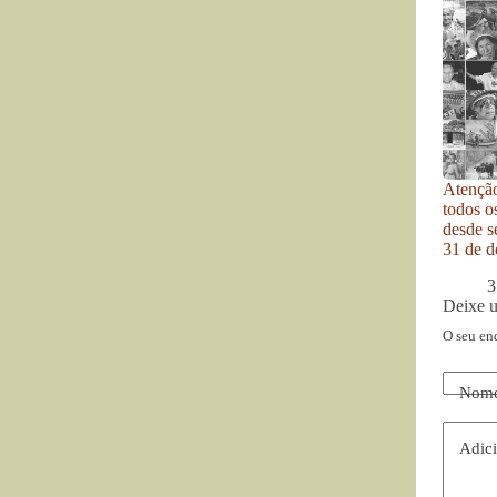
Atenção
todos o
desde se
31 de d
3
Deixe 
O seu en
Nom
Adici