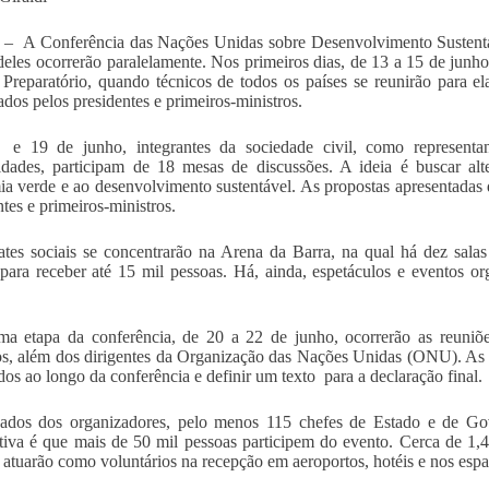
a – A Conferência das Nações Unidas sobre Desenvolvimento Sustentáv
deles ocorrerão paralelamente. Nos primeiros dias, de 13 a 15 de junho
Preparatório, quando técnicos de todos os países se reunirão para 
dos pelos presidentes e primeiros-ministros.
e 19 de junho, integrantes da sociedade civil, como representa
idades, participam de 18 mesas de discussões. A ideia é buscar alter
a verde e ao desenvolvimento sustentável. As propostas apresentadas 
ntes e primeiros-ministros.
tes sociais se concentrarão na Arena da Barra, na qual há dez sal
para receber até 15 mil pessoas. Há, ainda, espetáculos e eventos 
ma etapa da conferência, de 20 a 22 de junho, ocorrerão as reuniõe
os, além dos dirigentes da Organização das Nações Unidas (ONU). As 
dos ao longo da conferência e definir um texto para a declaração final.
dados dos organizadores, pelo menos 115 chefes de Estado e de Go
tiva é que mais de 50 mil pessoas participem do evento. Cerca de 1,4
atuarão como voluntários na recepção em aeroportos, hotéis e nos espa