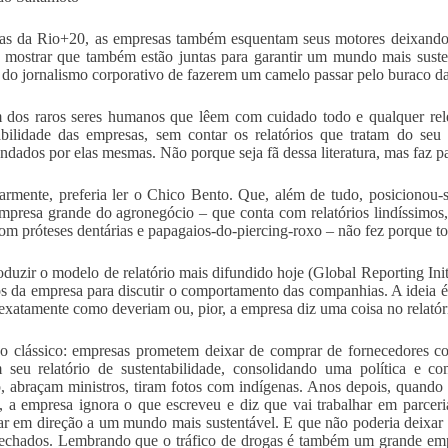
as da Rio+20, as empresas também esquentam seus motores deixando 
 mostrar que também estão juntas para garantir um mundo mais susten
 do jornalismo corporativo de fazerem um camelo passar pelo buraco da
dos raros seres humanos que lêem com cuidado todo e qualquer rele
abilidade das empresas, sem contar os relatórios que tratam do se
dados por elas mesmas. Não porque seja fã dessa literatura, mas faz pa
larmente, preferia ler o Chico Bento. Que, além de tudo, posicionou-
mpresa grande do agronegócio – que conta com relatórios lindíssimo
om próteses dentárias e papagaios-do-piercing-roxo – não fez porque torc
oduzir o modelo de relatório mais difundido hoje (Global Reporting Init
s da empresa para discutir o comportamento das companhias. A ideia é
exatamente como deveriam ou, pior, a empresa diz uma coisa no relatór
 clássico: empresas prometem deixar de comprar de fornecedores co
m seu relatório de sustentabilidade, consolidando uma política e
, abraçam ministros, tiram fotos com indígenas. Anos depois, quando
a, a empresa ignora o que escreveu e diz que vai trabalhar em parcer
r em direção a um mundo mais sustentável. E que não poderia deixar
echados. Lembrando que o tráfico de drogas é também um grande emp