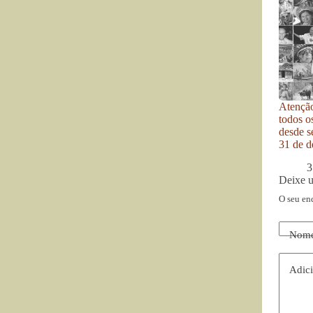
Atenção
todos o
desde se
31 de d
3
Deixe 
O seu en
Nom
Adici