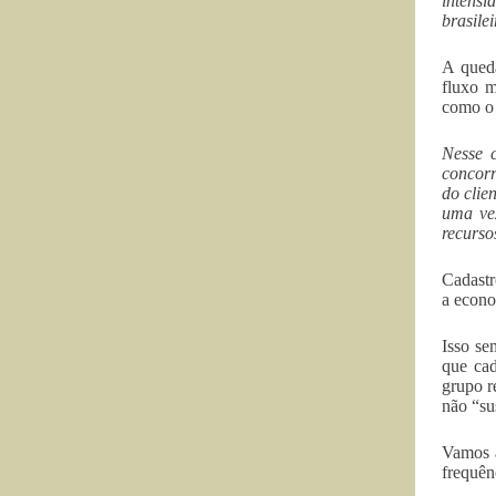
intensi
brasile
A queda
fluxo m
como o 
Nesse c
concorr
do clie
uma ve
recurso
Cadastr
a econo
Isso se
que cad
grupo r
não “su
Vamos a
frequênc