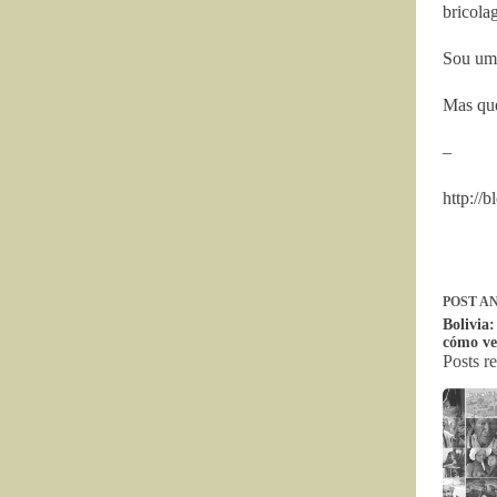
bricola
Sou uma
Mas que
–
http://
POST
AN
Bolivia:
cómo ve
Posts r