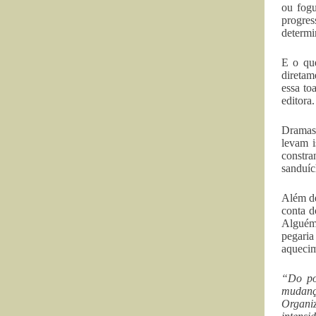
ou fogu
progres
determi
E o que
diretam
essa to
editora.
Dramas 
levam i
constra
sanduíc
Além de
conta d
Alguém
pegari
aquecim
“Do pon
mudanç
Organiz