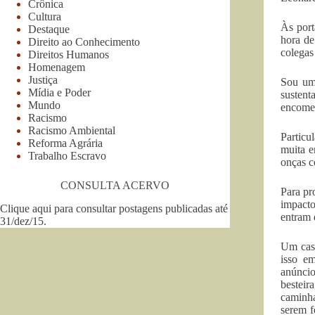
Crônica
Cultura
Às port
Destaque
hora de
Direito ao Conhecimento
colegas
Direitos Humanos
Homenagem
Justiça
Sou um 
Mídia e Poder
sustent
Mundo
encomen
Racismo
Racismo Ambiental
Particu
Reforma Agrária
muita e
Trabalho Escravo
onças c
CONSULTA ACERVO
Para pr
impacto
Clique aqui para consultar postagens publicadas até
entram 
31/dez/15
.
Um caso
isso e
anúncio
besteir
caminha
serem f