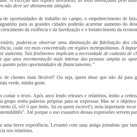
dade. À exceção das regiões litorâneas, as mais ameaçadas pelo aumen
iro não deve ser diretamente atingido.
 de oportunidades de trabalho no campo, o empobrecimento de faixa
igratório para as grandes cidades poderão acarretar aumento do des
crescimento da violência e da favelização e o fortalecimento da econom
enário, poderia-se observar uma diminuição da fidelização dos cli
ência, cada vez mais concentrada em regiões metropolitanas. A import
nte aumenta. Tais fenômenos implicam a necessidade de cadastro de clie
z que uma movimentação mais intensa das pessoas amplia as oport
s quanto pelas oportunidades de financiamento.”
o de clientes mais flexível? Ou seja, quem disse que não dá para 
mia verde, minha gente.
m contar o texto. Após anos lendo releases e relatórios, tenho a cert
a grupo tenha palavras próprias para se expressar. Mas se o objeti
estrito (ó, vó! ó que lindo, fui eu quem escrevi!), seria importante toca
stentabilitês”. Até porque o uso exaustivo dessas expressões servem par
 uma breve experiência. Levantei com uma amiga jornalista que tam
ia nos relatórios.