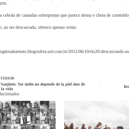
gem.
 cebola de camadas sobrepostas que parece densa e cheia de conteúdo
, ao ser descascada, oferece apenas vento.
blogdosakamoto.blogosfera.uol.com.br/2012/06/10/rio20-descascando-as
TERIOR
 Sanjinés: Ser indio no depende de la piel sino de
In
 la vida
elacionados