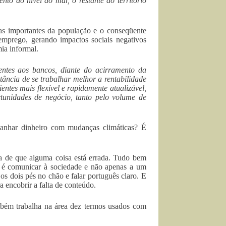
to do nível do mar, o restante do território
s importantes da população e o conseqüente
emprego, gerando impactos sociais negativos
ia informal.
entes aos bancos, diante do acirramento da
ância de se trabalhar melhor a rentabilidade
ntes mais flexível e rapidamente atualizável,
unidades de negócio, tanto pelo volume de
ganhar dinheiro com mudanças climáticas? É
eza de que alguma coisa está errada. Tudo bem
vo é comunicar à sociedade e não apenas a um
r os dois pés no chão e falar português claro. E
a encobrir a falta de conteúdo.
bém trabalha na área dez termos usados com