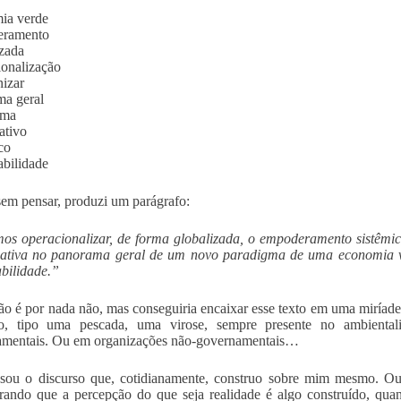
ia verde
ramento
zada
onalização
izar
a geral
gma
ativo
co
abilidade
sem pensar, produzi um parágrafo:
s operacionalizar, de forma globalizada, o empoderamento sistêmi
pativa no panorama geral de um novo paradigma de uma economia ver
abilidade.”
ão é por nada não, mas conseguiria encaixar esse texto em uma miríad
co, tipo uma pescada, uma virose, sempre presente no ambient
amentais. Ou em organizações não-governamentais…
 sou o discurso que, cotidianamente, construo sobre mim mesmo. O
rando que a percepção do que seja realidade é algo construído, quan