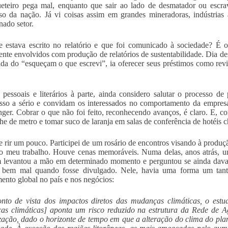
eteiro pega mal, enquanto que sair ao lado de desmatador ou escravi
so da nação. Já vi coisas assim em grandes mineradoras, indústrias
nado setor.
 estava escrito no relatório e que foi comunicado à sociedade? É 
ente envolvidos com produção de relatórios de sustentabilidade. Dia d
ada do “esqueçam o que escrevi”, ia oferecer seus préstimos como re
pessoais e literários à parte, ainda considero salutar o processo de
sso a sério e convidam os interessados no comportamento da empres
nger. Cobrar o que não foi feito, reconhecendo avanços, é claro. E, 
he de metro e tomar suco de laranja em salas de conferência de hotéis c
 rir um pouco. Participei de um rosário de encontros visando à produçã
o meu trabalho. Houve cenas memoráveis. Numa delas, anos atrás, um
 levantou a mão em determinado momento e perguntou se ainda dava
a bem mal quando fosse divulgado. Nele, havia uma forma um tanto
ento global no país e nos negócios:
to de vista dos impactos diretos das mudanças climáticas, o estu
as climáticas] aponta um risco reduzido na estrutura da Rede de 
ação, dado o horizonte de tempo em que a alteração do clima do pla