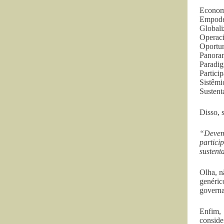
Econom
Empode
Globali
Operaci
Oportun
Panoram
Paradi
Particip
Sistêmi
Sustent
Disso, 
“Devemo
partici
sustent
Olha, n
genéri
govern
Enfim,
conside