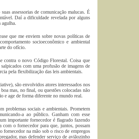
suas assessorias de comunicação malucas. É
tável. Daí a dificuldade revelada por alguns
 agulha.
ase que me enviem sobre novas políticas de
u comportamento socioeconômico e ambiental
rte do ofício.
se contra o novo Código Florestal. Coisa que
s, salpicados com uma profusão de imagens de
ia pela flexibilização das leis ambientais.
iative), são envolvidos atores interessados nos
 boa mas, no final, ou questões colocadas não
io e age de forma diferente no mundo real.
m problemas sociais e ambientais. Prometem
 comunicando-a ao público. Ganham com esse
 um importante fornecedor é flagrado fazendo
ia com o fornecedor para que, juntos, possam
 o fornecedor na mão sob o risco de empregos
regador, mas defender serviço de aviãozinho