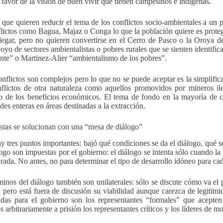
 favor de la visión de buen vivir que tienen campesinos e indígenas.
s que quieren reducir el tema de los conflictos socio-ambientales a un
lictos como Bagua, Majaz o Conga lo que la población quiere es prote
legar, pero no quieren convertirse en el Cerro de Pasco o la Oroya 
poyo de sectores ambientalistas o pobres rurales que se sienten identif
ente” o Martinez-Alier “ambientalismo de los pobres”.
onflictos son complejos pero lo que no se puede aceptar es la simplifi
flictos de otra naturaleza como aquellos promovidos por mineros il
 de los beneficios económicos. El tema de fondo en la mayoría de cas
des enteras en áreas destinadas a la extracción.
estas se solucionan con una “mesa de diálogo”
y tres puntos importantes: bajó qué condiciones se da el diálogo, qué 
logo son impuestas por el gobierno: el diálogo se intenta sólo cuando la 
orada. No antes, no para determinar el tipo de desarrollo idóneo para c
minos del diálogo también son unilaterales: sólo se discute cómo va el 
, pero está fuera de discusión su viabilidad aunque carezca de legitimi
das para el gobierno son los representantes “formales” que acepten
 arbitrariamente a prisión los representantes críticos y los líderes de m