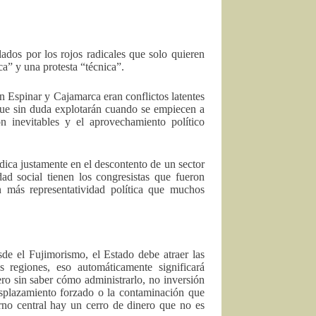
ados por los rojos radicales que solo quieren
ica” y una protesta “técnica”.
en Espinar y Cajamarca eran conflictos latentes
que sin duda explotarán cuando se empiecen a
on inevitables y el aprovechamiento político
adica justamente en el descontento de un sector
ad social tienen los congresistas que fueron
n más representatividad política que muchos
de el Fujimorismo, el Estado debe atraer las
s regiones, eso automáticamente significará
ero sin saber cómo administrarlo, no inversión
esplazamiento forzado o la contaminación que
erno central hay un cerro de dinero que no es