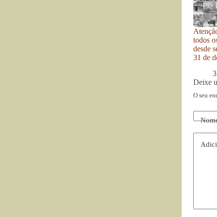
Atenção
todos o
desde se
31 de d
3
Deixe 
O seu en
Nom
Adici