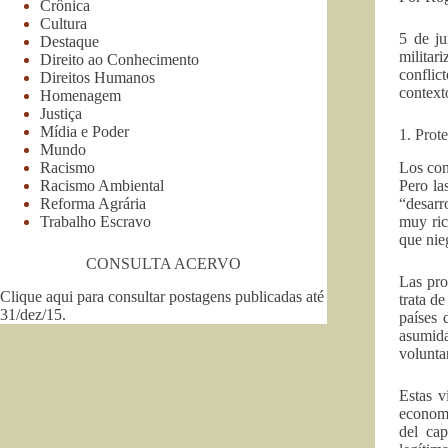
Crônica
Cultura
5 de ju
Destaque
militar
Direito ao Conhecimento
conflic
Direitos Humanos
context
Homenagem
Justiça
Mídia e Poder
1. Prote
Mundo
Racismo
Los con
Racismo Ambiental
Pero la
Reforma Agrária
“desarr
Trabalho Escravo
muy ric
que nie
CONSULTA ACERVO
Las pro
Clique aqui para consultar postagens publicadas até
trata d
31/dez/15
.
países 
asumida
volunta
Estas v
economí
del cap