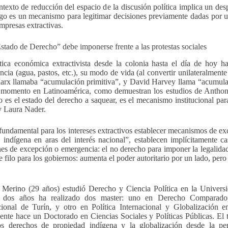
ntexto de reducción del espacio de la discusión política implica un des
ogo es un mecanismo para legitimar decisiones previamente dadas por un
empresas extractivas.
Estado de Derecho” debe imponerse frente a las protestas sociales
tica económica extractivista desde la colonia hasta el día de hoy h
encia (agua, pastos, etc.), su modo de vida (al convertir unilateralment
arx llamaba “acumulación primitiva”, y David Harvey llama “acumulac
 momento en Latinoamérica, como demuestran los estudios de Anthon
 es el estado del derecho a saquear, es el mecanismo institucional par
y Laura Nader.
 fundamental para los intereses extractivos establecer mecanismos de e
ra indígena en aras del interés nacional”, establecen implícitamente ca
es de excepción o emergencia: el no derecho para imponer la legalidad 
 filo para los gobiernos: aumenta el poder autoritario por un lado, pero 
Merino (29 años) estudió Derecho y Ciencia Política en la Univer
s dos años ha realizado dos master: uno en Derecho Comparado
cional de Turín, y otro en Política Internacional y Globalización 
ente hace un Doctorado en Ciencias Sociales y Políticas Públicas. El t
os derechos de propiedad indígena y la globalización desde la per