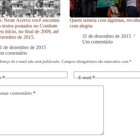
: Neste Acervo você encontra
Quem semeia com lágrimas, recolh
s textos postados no Combate
com alegria
u início, no final de 2009, até
31 de dezembro de 2015
ezembro de 2015.
Um comentário
1 de dezembro de 2015
um comentário
dereço de e-mail não será publicado.
Campos obrigatórios são marcados com
*
e
*
E-mail
*
onar comentário
*