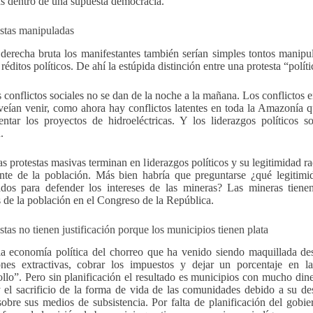
as dentro de una supuesta democracia.
estas manipuladas
 derecha bruta los manifestantes también serían simples tontos manipul
réditos políticos. De ahí la estúpida distinción entre una protesta “polít
s conflictos sociales no se dan de la noche a la mañana. Los conflictos 
veían venir, como ahora hay conflictos latentes en toda la Amazonía 
ntar los proyectos de hidroeléctricas. Y los liderazgos políticos s
.
as protestas masivas terminan en liderazgos políticos y su legitimidad r
nte de la población. Más bien habría que preguntarse ¿qué legitimid
ados para defender los intereses de las mineras? Las mineras tiene
s de la población en el Congreso de la República.
stas no tienen justificación porque los municipios tienen plata
a economía política del chorreo que ha venido siendo maquillada des
ones extractivas, cobrar los impuestos y dejar un porcentaje en la
ollo”. Pero sin planificación el resultado es municipios con mucho din
y el sacrificio de la forma de vida de las comunidades debido a su d
sobre sus medios de subsistencia. Por falta de planificación del gobi