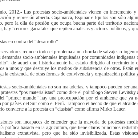
nio, 2012.- Las protestas socio-ambientales vienen en incremento y
ización y represión abierta. Cajamarca, Espinar e Iquitos son sólo alg
to, pero la olla de presión que ocupa buena parte del territorio nacio
o, hay 5 errores garrafales que repiten analistas y actores políticos, y 
stas en contra del “desarrollo”
servadores reducen todo el problema a una horda de salvajes o ingenuos
s demandas socio-ambientales impulsadas por comunidades indígenas
ollo”, de aquel que históricamente ha estado dirigido al crecimiento
os a unos y que destruye los medios de subsistencia de otros. Están en
ga la existencia de otras formas de convivencia y organización política
testas socio-ambientales no son majaderías, y tampoco pueden ser anal
e protestas “pos-materialistas” como dice el politólogo Steven Levitsky
del “primer mundo” hay una preocupación por el ambiente que ya no 
 por países del Sur como el Perú. Tampoco el hecho de que el alcalde
rio convierte a la protesta en “clasista” como afirma Mirko Lauer.
isiones son incapaces de entender que la mayoría de protestas medi
a política basada en la agricultura, que tiene claros principios redistri
italismo extrativista, pero que ha sido invisibilizada. Estas vision