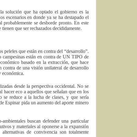
 la solución que ha optado el gobierno es la
unos escenarios en donde ya se ha destapado el
nal probablemente se desborde pronto. En este
que tienen que ser rechazados decididamente.
 peleles que están en contra del “desarrollo”.
 o campesinas están en contra de UN TIPO de
 económico basado en la extracción, que hace
 contra de una visión unilateral de desarrollo
 y económica.
izadas desde la perspectiva occidental. No se
 al hacer eco a aquellos que señalan que en los
se reduce a la lucha de clases, y que sería
 de Espinar pida un aumento del aporte minero
o-ambientales buscan defender una particular
butivos y materiales al oponerse a la expansión
es alternativas de convivencia son totalmente