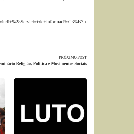
vindi+%28Servicio+de+Informaci%C3%B3n
PRÓXIMO
POST
minário Religião, Política e Movimentos Sociais