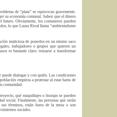
 problema de “plata” se equivocan gravemente.
ger su economía comunal. Saben que el dinero
del futuro. Obviamente, los comuneros pueden
icados, lo que Laura Rival llama “ambientalismo
cación maliciosa de ponerlos en un mismo saco
egales, trabajadores o grupos que quieren un
os es bastante claro: reusarse a transformar
se puede dialogar y con quién. Las condiciones
población empieza a protestar al estar harta de
ada comunidad.
proyecto, qué maquillajes o lisonjas se pueden
dad social. Finalmente, las personas que serán
 sus términos, están fuera de la mesa o son
ovimientos sociales.