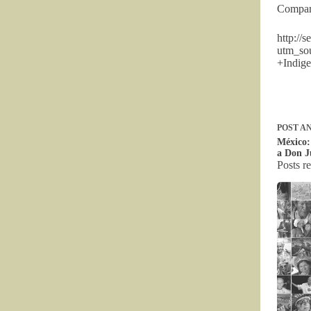
Compara
http://
utm_so
+Indig
POST
AN
México:
a Don J
Posts r