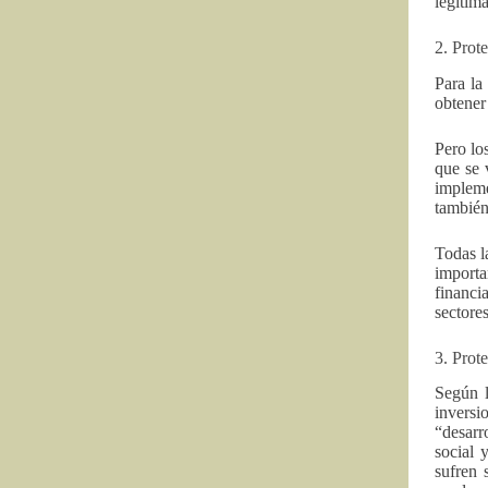
legítim
2. Prot
Para la
obtener 
Pero lo
que se 
impleme
también
Todas l
importa
financi
sectore
3. Prote
Según l
inversi
“desarr
social 
sufren 