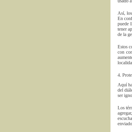
usado a
Así, lo
En conf
puede l
tener a
de la g
Estos c
con con
aumento
localida
4. Prot
Aquí ha
del diá
ser ign
Los tér
agregar
escucha
enviados