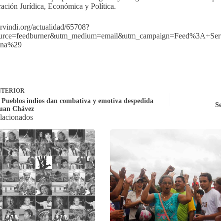
ción Jurídica, Económica y Política.
servindi.org/actualidad/65708?
urce=feedburner&utm_medium=email&utm_campaign=Feed%3A+Ser
ena%29
TERIOR
 Pueblos indios dan combativa y emotiva despedida
Se
uan Chávez
elacionados