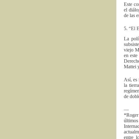
Este co
el diál
de las 
5. “El 
La polí
subsist
viejo M
en este
Derecho
Mattei 
Así, es
la tier
regímen
de doble
—
*Roger 
último
Interna
actualm
entre l