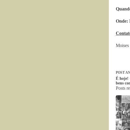
Quand
Onde:
M
Contat
Moises 
POST
AN
É hoje!
bens co
Posts r