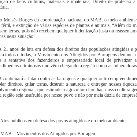
ação de bens culturais, materiais e imateriais; Direito de proteção à
ária.
 Moisés Borges da coordenação nacional do MAB, o meio ambiente so
a fértil, e extinção de várias espécies de plantas e animais. “Além do 
sem terras, pois não recebem qualquer indenização justa ou reassenta
oas nesta situação”.
 21 anos de luta em defesa dos direitos das populações atingidas e p
ra todos e todas, o Movimento dos Atingidos por Barragens denuncia 
 a tentativa dos fazendeiros e empresariado local de privatizar 
dimentos criminosos que vêm chegando à região como as mineradoras
ontinuará a lutar contra as barragens e qualquer outro empreendiment
olar direitos, grilar terras, destruir a natureza e entregar nossas riq
lvimento regional, que estimule a agricultura familiar, nossa cultura ge
a região seja usufruída por nosso povo e não por meia dúzia de empres
o
Atos públicos em defesa dos povos atingidos e do meio ambiente
MAB – Movimentos dos Atingidos por Barragem