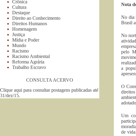
Crônica
Nota 
Cultura
Destaque
No dia 
Direito ao Conhecimento
Brasil 
Direitos Humanos
Homenagem
Justiça
No nort
Mídia e Poder
ativida
Mundo
empresa
Racismo
pelo M
Racismo Ambiental
movimen
Reforma Agrária
realiza
Trabalho Escravo
a popu
apresen
CONSULTA ACERVO
O Cons
Clique aqui para consultar postagens publicadas até
direito
31/dez/15
.
ambient
adotado
Um con
partici
moradia
de vida