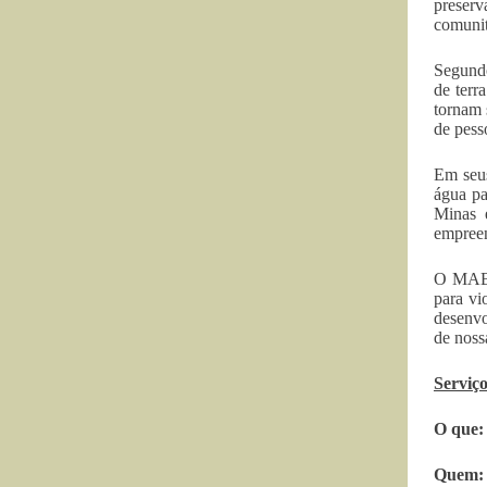
preserv
comunit
Segundo
de terr
tornam 
de pess
Em seus
água pa
Minas e
empreen
O MAB c
para vi
desenvo
de noss
Serviç
O que:
Quem: