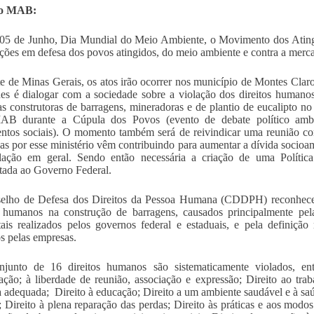
do MAB:
05 de Junho, Dia Mundial do Meio Ambiente, o Movimento dos Ating
ações em defesa dos povos atingidos, do meio ambiente e contra a mercan
e de Minas Gerais, os atos irão ocorrer nos município de Montes Claros
des é dialogar com a sociedade sobre a violação dos direitos humano
s construtoras de barragens, mineradoras e de plantio de eucalipto n
AB durante a Cúpula dos Povos (evento de debate político ambie
tos sociais). O momento também será de reivindicar uma reunião com
das por esse ministério vêm contribuindo para aumentar a dívida socioam
lação em geral. Sendo então necessária a criação de uma Política
tada ao Governo Federal.
elho de Defesa dos Direitos da Pessoa Humana (CDDPH) reconhece a
s humanos na construção de barragens, causados principalmente pela
ais realizados pelos governos federal e estaduais, e pela definição 
s pelas empresas.
junto de 16 direitos humanos são sistematicamente violados, ent
pação; à liberdade de reunião, associação e expressão; Direito ao tr
 adequada; Direito à educação; Direito a um ambiente saudável e à saú
; Direito à plena reparação das perdas; Direito às práticas e aos modo