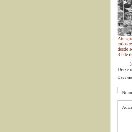
Atenção
todos o
desde se
31 de d
3
Deixe 
O seu en
Nom
Adici