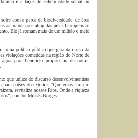
 família e a laços de solidariedade social ou
fre com a perca da biodiversidade, de área
mais as populações atingidas pelas barragens se
mento. Ele já somam mais de um milhão e meio
or uma política pública que garanta o uso da
as violações cometidas na região do Norte de
a água para benefício próprio ou de outros
.
o que utilize do discurso desenvolvimentista
uezas para países do exterior. “Queremos sim um
raizera, revitalize nossos Rios. Onde a riqueza
ários”, conclui Moisés Borges.