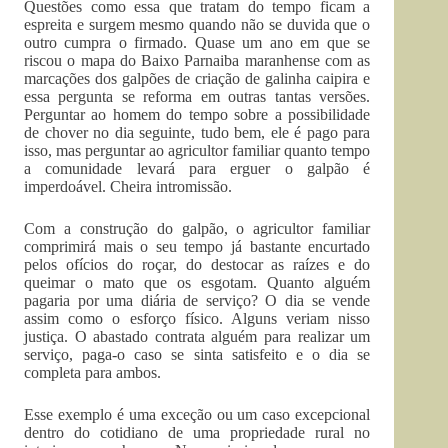
Questões como essa que tratam do tempo ficam a
espreita e surgem mesmo quando não se duvida que o
outro cumpra o firmado. Quase um ano em que se
riscou o mapa do Baixo Parnaiba maranhense com as
marcações dos galpões de criação de galinha caipira e
essa pergunta se reforma em outras tantas versões.
Perguntar ao homem do tempo sobre a possibilidade
de chover no dia seguinte, tudo bem, ele é pago para
isso, mas perguntar ao agricultor familiar quanto tempo
a comunidade levará para erguer o galpão é
imperdoável. Cheira intromissão.
Com a construção do galpão, o agricultor familiar
comprimirá mais o seu tempo já bastante encurtado
pelos ofícios do roçar, do destocar as raízes e do
queimar o mato que os esgotam. Quanto alguém
pagaria por uma diária de serviço? O dia se vende
assim como o esforço físico. Alguns veriam nisso
justiça. O abastado contrata alguém para realizar um
serviço, paga-o caso se sinta satisfeito e o dia se
completa para ambos.
Esse exemplo é uma exceção ou um caso excepcional
dentro do cotidiano de uma propriedade rural no