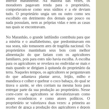
interior maranhense. Na maioria das vezes, os
moradores pagavam renda para o proprietário,
comportavam-se como seus súditos e a ele deviam
tudo. O proprietário ungia um ou outro como seu
escolhido em detrimento dos demais que pouco ou
nada possuíam, nem as próprias vidas e nem as casas
nas quais se encontravam.
No Maranhão, o grande latifúndio contribuiu para que
a miséria e o analfabetismo, que predominavam em
sua seara, não tomassem ares de tragédia nacional. Os
proprietários mantinham seus bois com melhor
alimentação do que fariam com os agricultores
familiares, pois para estes não havia escolha. A escolha
para os agricultores se revelava no endividar-se mais e
mais quando se dirigiam à quitanda do proprietário da
terra. Naqueles tempos, os agricultores se perguntavam
do que adiantava plantar arroz, feijão, milho e
mandioca e colher e quebrar o coco babaçu, do qual se
tirava o azeite, se eles corriam na mesma hora para
entregar parte da sua produção ao proprietário. Nesse
corre-corre os agricultores se desvalorizavam como
atores econômicos e como atores políticos. O
proprietário se valorizava duas vezes: a primeira ao
receber de graça a produção dos agricultores e depois