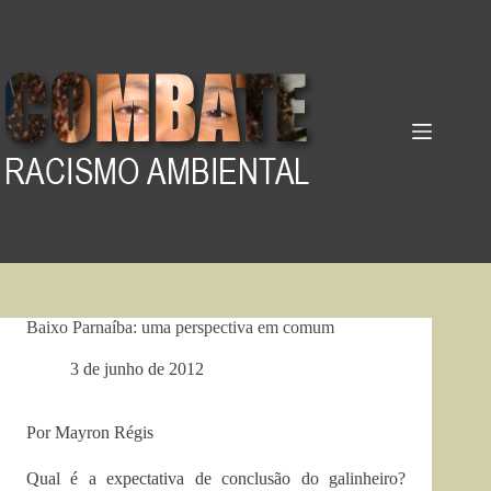
Pular
para
o
conteúdo
Baixo Parnaíba: uma perspectiva em comum
3 de junho de 2012
Por Mayron Régis
Qual é a expectativa de conclusão do galinheiro?