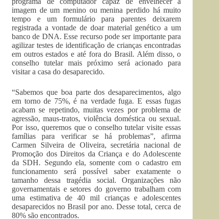
programa de computador capaz de envelhecer a
imagem de um menino ou menina perdido há muito
tempo e um formulário para parentes deixarem
registrada a vontade de doar material genético a um
banco de DNA. Esse recurso pode ser importante para
agilizar testes de identificação de crianças encontradas
em outros estados e até fora do Brasil. Além disso, o
conselho tutelar mais próximo será acionado para
visitar a casa do desaparecido.
“Sabemos que boa parte dos desaparecimentos, algo
em torno de 75%, é na verdade fuga. E essas fugas
acabam se repetindo, muitas vezes por problema de
agressão, maus-tratos, violência doméstica ou sexual.
Por isso, queremos que o conselho tutelar visite essas
famílias para verificar se há problemas”, afirma
Carmen Silveira de Oliveira, secretária nacional de
Promoção dos Direitos da Criança e do Adolescente
da SDH. Segundo ela, somente com o cadastro em
funcionamento será possível saber exatamente o
tamanho dessa tragédia social. Organizações não
governamentais e setores do governo trabalham com
uma estimativa de 40 mil crianças e adolescentes
desaparecidos no Brasil por ano. Desse total, cerca de
80% são encontrados.