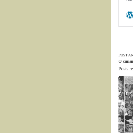
POST
AN
O cinis
Posts r