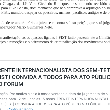
a Chagas, da 14ª Vara Cível do Rio, que, mesmo tendo rece
i para Eike Batista, documentação que não comprova a aquisição do
 à FIST, mandou despejar os posseiros, mansos, pacíficos, antigos e de b
ude deste ato arbitrário, a juíza se encontra sob suspeição, que será ju
mbargador Mário Guimarães Neto.
manifestação, as ocupações ligadas à FIST farão passeata até a Cinel
ejos e remoções e o acirramento da criminalização dos movimentos soci