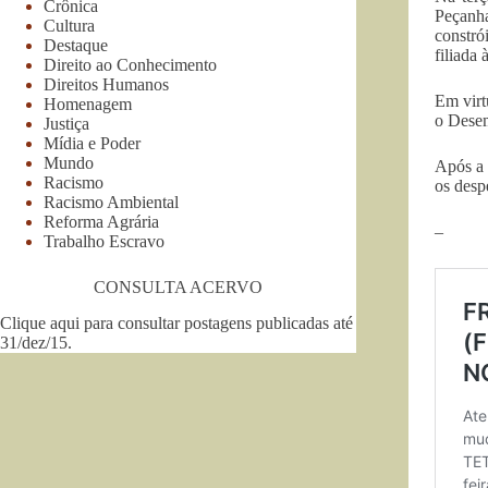
Crônica
Peçanh
Cultura
constró
Destaque
filiada
Direito ao Conhecimento
Direitos Humanos
Em virt
Homenagem
o Dese
Justiça
Mídia e Poder
Mundo
Após a 
Racismo
os desp
Racismo Ambiental
Reforma Agrária
–
Trabalho Escravo
CONSULTA ACERVO
Clique aqui para consultar postagens publicadas até
31/dez/15
.