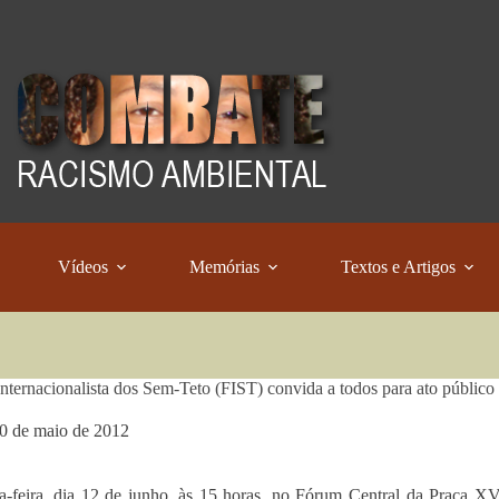
Vídeos
Memórias
Textos e Artigos
Internacionalista dos Sem-Teto (FIST) convida a todos para ato públic
0 de maio de 2012
a-feira, dia 12 de junho, às 15 horas, no Fórum Central da Praça XV,