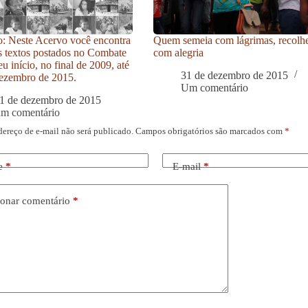
: Neste Acervo você encontra
Quem semeia com lágrimas, recolh
s textos postados no Combate
com alegria
u início, no final de 2009, até
31 de dezembro de 2015
ezembro de 2015.
Um comentário
1 de dezembro de 2015
um comentário
dereço de e-mail não será publicado.
Campos obrigatórios são marcados com
*
e
*
E-mail
*
onar comentário
*