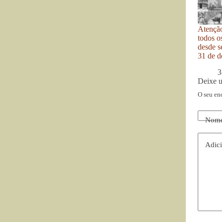
Atenção
todos o
desde se
31 de d
3
Deixe 
O seu en
Nom
Adici