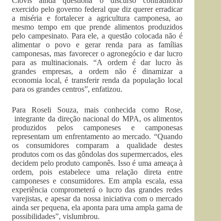
Clóvis ainda questiona o discurso contraditório
exercido pelo governo federal que diz querer erradicar
a miséria e fortalecer a agricultura camponesa, ao
mesmo tempo em que prende alimentos produzidos
pelo campesinato. Para ele, a questão colocada não é
alimentar o povo e gerar renda para as famílias
camponesas, mas favorecer o agronegócio e dar lucro
para as multinacionais. “A ordem é dar lucro às
grandes empresas, a ordem não é dinamizar a
economia local, é transferir renda da população local
para os grandes centros”, enfatizou.
Para Roseli Souza, mais conhecida como Rose,
integrante da direção nacional do MPA, os alimentos
produzidos pelos camponeses e camponesas
representam um enfrentamento ao mercado. “Quando
os consumidores comparam a qualidade destes
produtos com os das gôndolas dos supermercados, eles
decidem pelo produto camponês. Isso é uma ameaça à
ordem, pois estabelece uma relação direta entre
camponeses e consumidores. Em ampla escala, essa
experiência comprometerá o lucro das grandes redes
varejistas, e apesar da nossa iniciativa com o mercado
ainda ser pequena, ela aponta para uma ampla gama de
possibilidades”, vislumbrou.