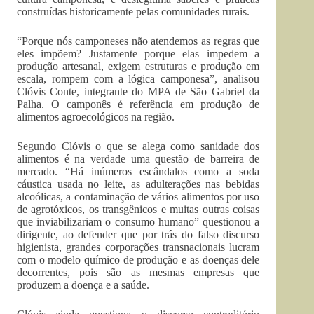
construídas historicamente pelas comunidades rurais.
“Porque nós camponeses não atendemos as regras que
eles impõem? Justamente porque elas impedem a
produção artesanal, exigem estruturas e produção em
escala, rompem com a lógica camponesa”, analisou
Clóvis Conte, integrante do MPA de São Gabriel da
Palha. O camponês é referência em produção de
alimentos agroecológicos na região.
Segundo Clóvis o que se alega como sanidade dos
alimentos é na verdade uma questão de barreira de
mercado. “Há inúmeros escândalos como a soda
cáustica usada no leite, as adulterações nas bebidas
alcoólicas, a contaminação de vários alimentos por uso
de agrotóxicos, os transgênicos e muitas outras coisas
que inviabilizariam o consumo humano” questionou a
dirigente, ao defender que por trás do falso discurso
higienista, grandes corporações transnacionais lucram
com o modelo químico de produção e as doenças dele
decorrentes, pois são as mesmas empresas que
produzem a doença e a saúde.