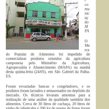
r
co
mu
nic
aç
ão
M
PA
O
Me
rca
do Popular de Alimentos foi impedido de
comercializar produtos oriundos da agricultura
camponesa pelo Ministério da Agricultura,
Agropecuária e Abastecimento (MAPA) na manhã
desta quinta-feira (24/05), em São Gabriel da Palha-
ES.
Foram esvaziadas bancas e congeladores, e os
produtos foram lacrados e armazenados no depósito do
mercado. Os técnicos levaram amostras para a
realização de uma análise da qualidade sanitária dos
alimentos. Cerca de 30 litros de cachaça, 20 litros de
vinho de jabuticaba e 200 kg de poupa de frutas foram