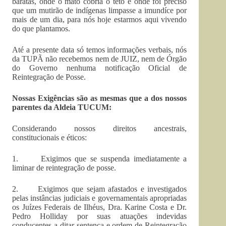
baratas, onde o mato cobria o teto e onde foi preciso
que um mutirão de indígenas limpasse a imundíce por
mais de um dia, para nós hoje estarmos aqui vivendo
do que plantamos.
Até a presente data só temos informações verbais, nós
da TUPÃ não recebemos nem de JUIZ, nem de Órgão
do Governo nenhuma notificação Oficial de
Reintegração de Posse.
Nossas Exigências são as mesmas que a dos nossos
parentes da Aldeia TUCUM:
Considerando nossos direitos ancestrais,
constitucionais e éticos:
1. Exigimos que se suspenda imediatamente a
liminar de reintegração de posse.
2. Exigimos que sejam afastados e investigados
pelas instâncias judiciais e governamentais apropriadas
os Juízes Federais de Ilhéus, Dra. Karine Costa e Dr.
Pedro Holliday por suas atuações indevidas
conducentes a ditar sentença e ordem de Reintegração