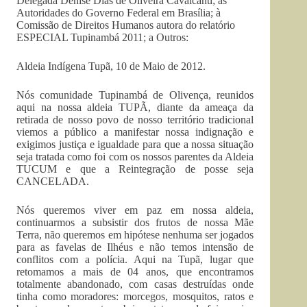
Delegada Denise Dias de Oliveira Cavalcanti; às
Autoridades do Governo Federal em Brasília; à
Comissão de Direitos Humanos autora do relatório
ESPECIAL Tupinambá 2011; a Outros:
Aldeia Indígena Tupã, 10 de Maio de 2012.
Nós comunidade Tupinambá de Olivença, reunidos
aqui na nossa aldeia TUPÃ, diante da ameaça da
retirada de nosso povo de nosso território tradicional
viemos a público a manifestar nossa indignação e
exigimos justiça e igualdade para que a nossa situação
seja tratada como foi com os nossos parentes da Aldeia
TUCUM e que a Reintegração de posse seja
CANCELADA.
Nós queremos viver em paz em nossa aldeia,
continuarmos a subsistir dos frutos de nossa Mãe
Terra, não queremos em hipótese nenhuma ser jogados
para as favelas de Ilhéus e não temos intensão de
conflitos com a polícia. Aqui na Tupã, lugar que
retomamos a mais de 04 anos, que encontramos
totalmente abandonado, com casas destruídas onde
tinha como moradores: morcegos, mosquitos, ratos e