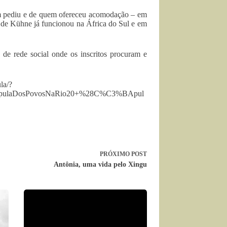
em pediu e de quem ofereceu acomodação – em
 de Kühne já funcionou na África do Sul e em
 de rede social onde os inscritos procuram e
la/?
CupulaDosPovosNaRio20+%28C%C3%BApul
PRÓXIMO
POST
Antônia, uma vida pelo Xingu