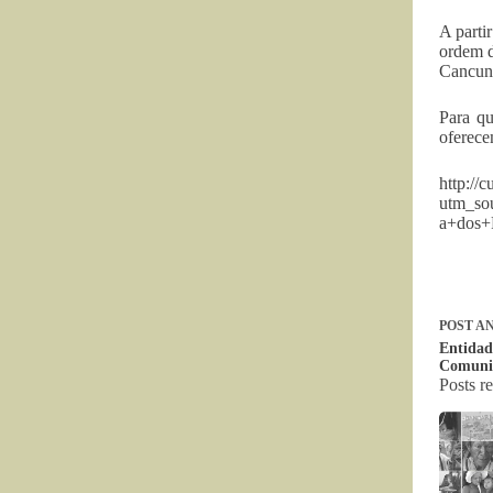
A parti
ordem d
Cancun
Para q
oferece
http://
utm_s
a+dos
POST
AN
Entidad
Comuni
Posts r