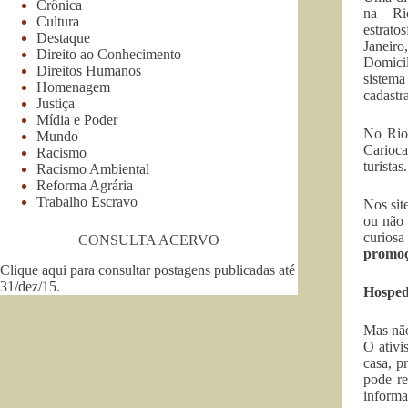
Crônica
na Ri
Cultura
estrato
Destaque
Janeir
Direito ao Conhecimento
Domici
Direitos Humanos
sistem
Homenagem
cadastr
Justiça
Mídia e Poder
No Rio
Mundo
Carioca
Racismo
turista
Racismo Ambiental
Reforma Agrária
Trabalho Escravo
Nos sit
ou não 
curiosa
CONSULTA ACERVO
promoç
Clique aqui para consultar postagens publicadas até
31/dez/15
.
Hospeda
Mas não
O ativi
casa, p
pode re
informa