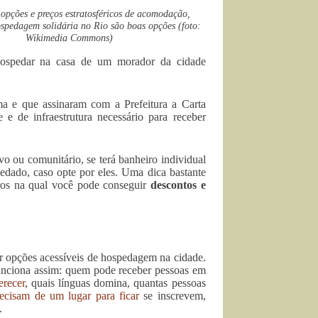
pções e preços estratosféricos de acomodação,
spedagem solidária no Rio são boas opções (foto:
Wikimedia Commons)
 hospedar na casa de um morador da cidade
 e que assinaram com a Prefeitura a Carta
 de infraestrutura necessário para receber
o ou comunitário, se terá banheiro individual
pedado, caso opte por eles. Uma dica bastante
iros na qual você pode conseguir
descontos e
er opções acessíveis de hospedagem na cidade.
Funciona assim: quem pode receber pessoas em
recer
, quais línguas domina, quantas pessoas
recisam de um lugar para ficar
se inscrevem,
.