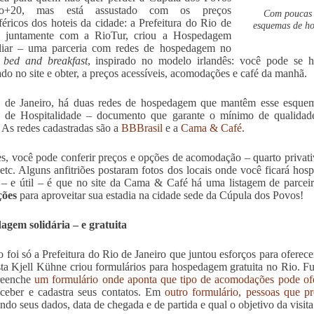
o+20, mas está assustado com os preços
Com poucas o
sféricos dos hoteis da cidade: a Prefeitura do Rio de
esquemas de ho
o, juntamente com a RioTur, criou a Hospedagem
liar – uma parceria com redes de hospedagem no
a
bed and breakfast
, inspirado no modelo irlandês: você pode se
ado no site e obter, a preços acessíveis, acomodações e café da manhã.
 de Janeiro, há duas redes de hospedagem que mantêm esse esquema
 de Hospitalidade – documento que garante o mínimo de qualidade e
s. As redes cadastradas são a
BBBrasil
e a
Cama & Café
.
es, você pode conferir preços e opções de acomodação – quarto privativ
etc. Alguns anfitriões postaram fotos dos locais onde você ficará hos
 – e útil – é que no site da Cama & Café há uma listagem de parce
ões
para aproveitar sua estadia na cidade sede da Cúpula dos Povos!
gem solidária – e gratuita
 foi só a Prefeitura do Rio de Janeiro que juntou esforços para oferec
sta Kjell Kühne criou formulários para hospedagem gratuita no Rio. 
reenche
um formulário onde aponta que tipo de acomodações pode ofe
ceber e cadastra seus contatos. Em
outro formulário, pessoas que p
ndo seus dados, data de chegada e de partida e qual o objetivo da visita