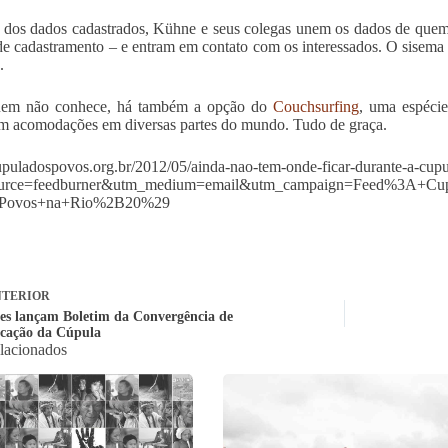
r dos dados cadastrados, Kühne e seus colegas unem os dados de qu
e cadastramento – e entram em contato com os interessados. O sisema
.
uem não conhece, há também a opção do
Couchsurfing
, uma espécie
m acomodações em diversas partes do mundo. Tudo de graça.
cupuladospovos.org.br/2012/05/ainda-nao-tem-onde-ficar-durante-a-cupu
ource=feedburner&utm_medium=email&utm_campaign=Feed%3A+
+Povos+na+Rio%2B20%29
TERIOR
es lançam Boletim da Convergência de
cação da Cúpula
elacionados