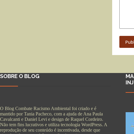
Pub
SOBRE O BLOG
MA
IN
O Blog Combate Racismo Ambiental foi criado e é
mantido por Tania Pacheco, com a ajuda de Ana Paula
Cavalcanti e Daniel Levi e design de Raquel Cordeiro.
Não tem fins lucrativos e utiliza tecnologia WordPress. A
reprodução de seu conteúdo é incentivada, desde que