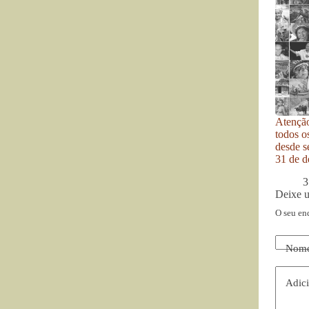
Atenção
todos o
desde se
31 de d
3
Deixe 
O seu en
Nom
Adici