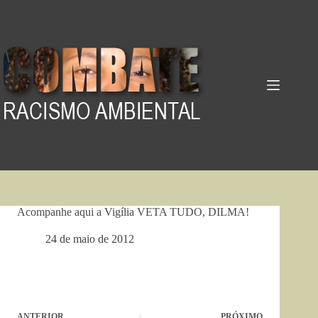
Pular
para
o
conteúdo
Acompanhe aqui a Vigília VETA TUDO, DILMA!
24 de maio de 2012
ANTERIOR
PRÓXIMO