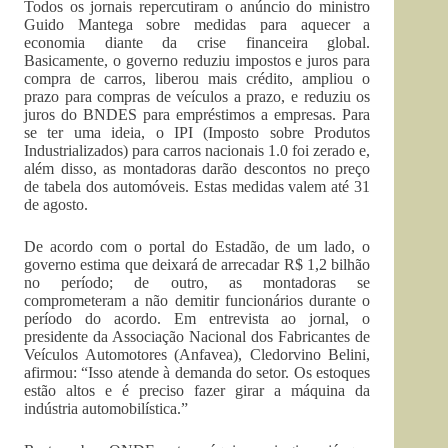
Todos os jornais repercutiram o anúncio do ministro
Guido Mantega sobre medidas para aquecer a
economia diante da crise financeira global.
Basicamente, o governo reduziu impostos e juros para
compra de carros, liberou mais crédito, ampliou o
prazo para compras de veículos a prazo, e reduziu os
juros do BNDES para empréstimos a empresas. Para
se ter uma ideia, o IPI (Imposto sobre Produtos
Industrializados) para carros nacionais 1.0 foi zerado e,
além disso, as montadoras darão descontos no preço
de tabela dos automóveis. Estas medidas valem até 31
de agosto.
De acordo com o portal do Estadão, de um lado, o
governo estima que deixará de arrecadar R$ 1,2 bilhão
no período; de outro, as montadoras se
comprometeram a não demitir funcionários durante o
período do acordo. Em entrevista ao jornal, o
presidente da Associação Nacional dos Fabricantes de
Veículos Automotores (Anfavea), Cledorvino Belini,
afirmou: “Isso atende à demanda do setor. Os estoques
estão altos e é preciso fazer girar a máquina da
indústria automobilística.”