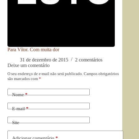
Para Vítor. Com muita dor
31 de dezembro de 2015
2 comentários
Deixe um comentário
O seu endereço de e-mail não será publicado.
Campos obrigatórios
são marcados com
*
Nome
*
E-mail
*
Site
Adicionar comentário
*