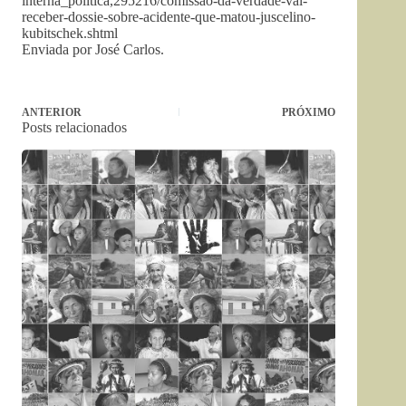
interna_politica,295216/comissao-da-verdade-vai-
receber-dossie-sobre-acidente-que-matou-juscelino-
kubitschek.shtml
Enviada por José Carlos.
ANTERIOR
PRÓXIMO
Posts relacionados