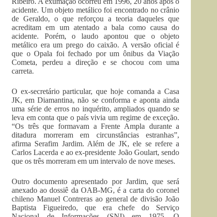
Ribeiro. A exumação ocorreu em 1996, 20 anos após o
acidente. Um objeto metálico foi encontrado no crânio
de Geraldo, o que reforçou a teoria daqueles que
acreditam em um atentado a bala como causa do
acidente. Porém, o laudo apontou que o objeto
metálico era um prego do caixão. A versão oficial é
que o Opala foi fechado por um ônibus da Viação
Cometa, perdeu a direção e se chocou com uma
carreta.
O ex-secretário particular, que hoje comanda a Casa
JK, em Diamantina, não se conforma e aponta ainda
uma série de erros no inquérito, ampliados quando se
leva em conta que o país vivia um regime de exceção.
“Os três que formavam a Frente Ampla durante a
ditadura morreram em circunstâncias estranhas”,
afirma Serafim Jardim. Além de JK, ele se refere a
Carlos Lacerda e ao ex-presidente João Goulart, sendo
que os três morreram em um intervalo de nove meses.
Outro documento apresentado por Jardim, que será
anexado ao dossiê da OAB-MG, é a carta do coronel
chileno Manuel Contreras ao general de divisão João
Baptista Figueiredo, que era chefe do Serviço
Nacional de Informações (SNI) em 1975. O