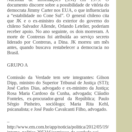
documento discorre sobre a possibilidade de vitória do
democrata Jimmy Carter nos EUA, o que influenciaria
a “estabilidade no Cone Sul”. O general chileno cita
que JK e o ex-ministro do exterior do governo do
chileno Salvador Allende, Orlando Letelier, poderiam
receber apoio. No ano seguinte, os dois morreram. A
morte de Contreras foi atribuída ao serviço secreto
liderado por Contreras, a Dina. JK morreu um mês
antes, quando buscava restabelecer a democracia no
Brasil.
GRUPO A
Comissão da Verdade tem sete integrantes: Gilson
Dipp, ministro do Superior Tribunal de Justiça (STJ);
José Carlos Dias, advogado e ex-ministro da Justiça;
Rosa Maria Cardoso da Cunha, advogada; Cláudio
Fonteles, ex-procurador-geral da República; Paulo
Sérgio Pinheiro, sociólogo; Maria Rita Kehl,
psicanalista; e José Paulo Cavalcanti Filho, advogado.
–
http://www.em.com.br/app/noticia/politica/2012/05/19/