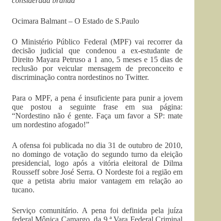
considerada branda
Ocimara Balmant – O Estado de S.Paulo
O Ministério Público Federal (MPF) vai recorrer da
decisão judicial que condenou a ex-estudante de
Direito Mayara Petruso a 1 ano, 5 meses e 15 dias de
reclusão por veicular mensagem de preconceito e
discriminação contra nordestinos no Twitter.
Para o MPF, a pena é insuficiente para punir a jovem
que postou a seguinte frase em sua página:
“Nordestino não é gente. Faça um favor a SP: mate
um nordestino afogado!”
A ofensa foi publicada no dia 31 de outubro de 2010,
no domingo de votação do segundo turno da eleição
presidencial, logo após a vitória eleitoral de Dilma
Rousseff sobre José Serra. O Nordeste foi a região em
que a petista abriu maior vantagem em relação ao
tucano.
Serviço comunitário. A pena foi definida pela juíza
federal Mônica Camargo, da 9.ª Vara Federal Criminal