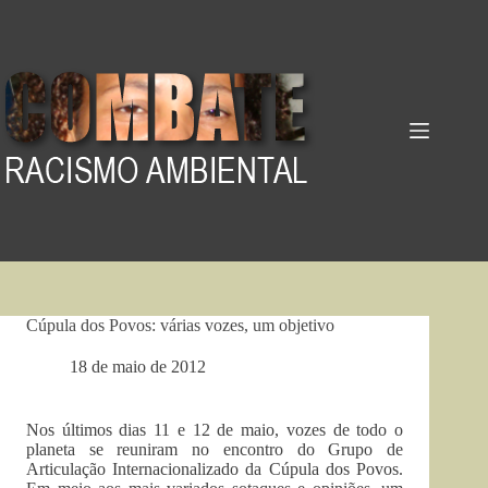
Pular
para
o
conteúdo
Cúpula dos Povos: várias vozes, um objetivo
18 de maio de 2012
Nos últimos dias 11 e 12 de maio, vozes de todo o
planeta se reuniram no encontro do Grupo de
Articulação Internacionalizado da Cúpula dos Povos.