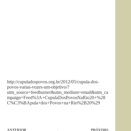
http://cupuladospovos.org.br/2012/05/cupula-dos-
povos-varias-vozes-um-objetivo/?
utm_source=feedburner&utm_medium=email&utm_ca
mpaign=Feed%3A+CupulaDosPovosNaRio20+%28
C%C3%BApula+dos+Povos+na+Rio%2B20%29
ANTERIOR
PRÓXIMO