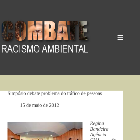
Pular
para
o
conteúdo
Simpósio debate problema do tráfico de pessoas
15 de maio de 2012
Regina
Bandeira
Agência