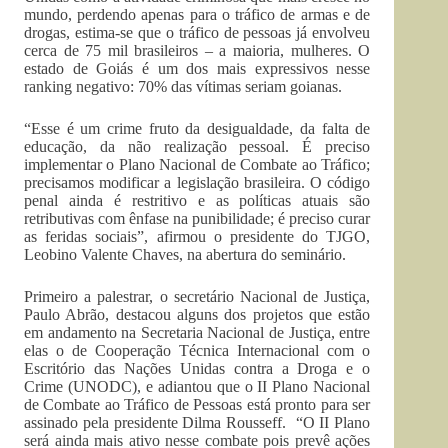
mundo, perdendo apenas para o tráfico de armas e de
drogas, estima-se que o tráfico de pessoas já envolveu
cerca de 75 mil brasileiros – a maioria, mulheres. O
estado de Goiás é um dos mais expressivos nesse
ranking negativo: 70% das vítimas seriam goianas.
“Esse é um crime fruto da desigualdade, da falta de
educação, da não realização pessoal. É preciso
implementar o Plano Nacional de Combate ao Tráfico;
precisamos modificar a legislação brasileira. O código
penal ainda é restritivo e as políticas atuais são
retributivas com ênfase na punibilidade; é preciso curar
as feridas sociais”, afirmou o presidente do TJGO,
Leobino Valente Chaves, na abertura do seminário.
Primeiro a palestrar, o secretário Nacional de Justiça,
Paulo Abrão, destacou alguns dos projetos que estão
em andamento na Secretaria Nacional de Justiça, entre
elas o de Cooperação Técnica Internacional com o
Escritório das Nações Unidas contra a Droga e o
Crime (UNODC), e adiantou que o II Plano Nacional
de Combate ao Tráfico de Pessoas está pronto para ser
assinado pela presidente Dilma Rousseff. “O II Plano
será ainda mais ativo nesse combate pois prevê ações