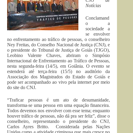
CNJ de
Notícias
Conclamand
o a
sociedade a
se envolver
no enfrentamento ao tráfico de pessoas, o conselheiro
Ney Freitas, do Conselho Nacional de Justiça (CNJ), e
o presidente do Tribunal de Justiça de Goiás (TJGO),
Leobino Valente Chaves, abriram o Simpósio
Internacional de Enfrentamento ao Tráfico de Pessoas,
nesta segunda-feira (14/5), em Goiânia. O evento se
estenderá até terça-feira (15/5) no auditório da
Associação dos Magistrados do Estado de Goiás e
pode ser acompanhado ao vivo pela internet por meio
do site do CNJ.
“Traficar pessoas é um ato de desumanidade,
transforma-se uma pessoa em uma equação financeira.
Todos devemos nos envolver com esse tema; enquanto
houver tráfico de pessoas, não dá pra ser feliz”, disse o
conselheiro, representando o presidente do CNJ,
Carlos Ayres Britto. Considerada pelas Nações
Unidas como a atividade criminosa que mais cresce no