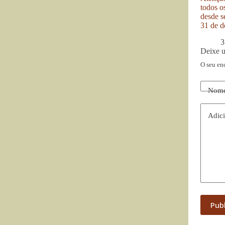
todos o
desde se
31 de d
3
Deixe 
O seu en
Nom
Adici
Pub