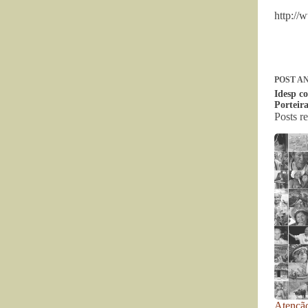
http:/
POST
AN
Idesp co
Porteir
Posts r
Atenção