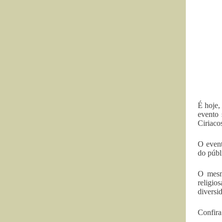
É hoje
evento
Ciriaco
O event
do públ
O mesmo
religio
diversi
Confira