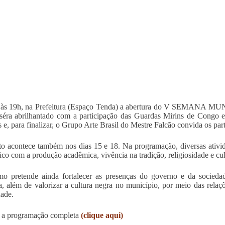
, às 19h, na Prefeitura (Espaço Tenda) a abertura do V SEM
 séra abrilhantado com a participação das Guardas Mirins de Cong
s e, para finalizar, o Grupo Arte Brasil do Mestre Falcão convida os pa
o acontece também nos dias 15 e 18. Na programação, diversas ativi
ico com a produção acadêmica, vivência na tradição, religiosidade e cult
 pretende ainda fortalecer as presenças do governo e da sociedade
sa, além de valorizar a cultura negra no município, por meio das relaç
dade.
 a programação completa
(clique aqui)