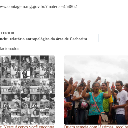
/www.contagem.mg.gov.br/?materia=454862
TERIOR
nclui relatório antropológico da área de Cachoeira
a
elacionados
: Neste Acervo você encontra
Quem semeia com lágrimas, recolh