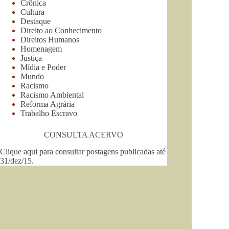
Crônica
Cultura
Destaque
Direito ao Conhecimento
Direitos Humanos
Homenagem
Justiça
Mídia e Poder
Mundo
Racismo
Racismo Ambiental
Reforma Agrária
Trabalho Escravo
CONSULTA ACERVO
Clique aqui para consultar postagens publicadas até
31/dez/15
.