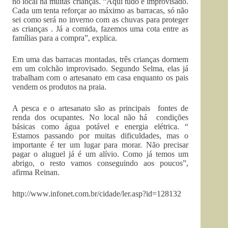
no local há muitas crianças. “Aqui tudo é improvisado.
Cada um tenta reforçar ao máximo as barracas, só não
sei como será no inverno com as chuvas para proteger
as crianças . Já a comida, fazemos uma cota entre as
famílias para a compra”, explica.
Em uma das barracas montadas, três crianças dormem
em um colchão improvisado. Segundo Selma, elas já
trabalham com o artesanato em casa enquanto os pais
vendem os produtos na praia.
A pesca e o artesanato são as principais fontes de
renda dos ocupantes. No local não há condições
básicas como água potável e energia elétrica. “
Estamos passando por muitas dificuldades, mas o
importante é ter um lugar para morar. Não precisar
pagar o aluguel já é um alívio. Como já temos um
abrigo, o resto vamos conseguindo aos poucos”,
afirma Reinan.
http://www.infonet.com.br/cidade/ler.asp?id=128132