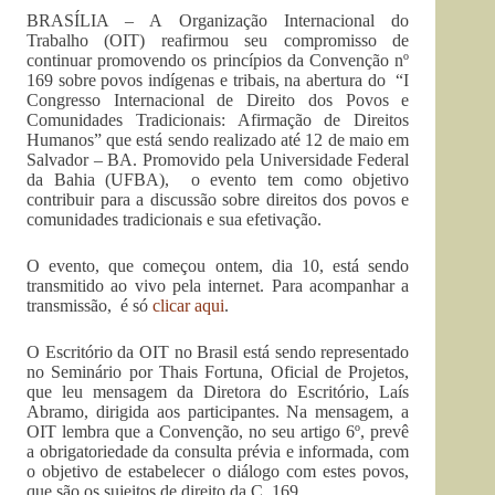
BRASÍLIA – A Organização Internacional do
Trabalho (OIT) reafirmou seu compromisso de
continuar promovendo os princípios da Convenção nº
169 sobre povos indígenas e tribais, na abertura do “I
Congresso Internacional de Direito dos Povos e
Comunidades Tradicionais: Afirmação de Direitos
Humanos” que está sendo realizado até 12 de maio em
Salvador – BA. Promovido pela Universidade Federal
da Bahia (UFBA), o evento tem como objetivo
contribuir para a discussão sobre direitos dos povos e
comunidades tradicionais e sua efetivação.
O evento, que começou ontem, dia 10, está sendo
transmitido ao vivo pela internet. Para acompanhar a
transmissão, é só
clicar aqui
.
O Escritório da OIT no Brasil está sendo representado
no Seminário por Thais Fortuna, Oficial de Projetos,
que leu mensagem da Diretora do Escritório, Laís
Abramo, dirigida aos participantes. Na mensagem, a
OIT lembra que a Convenção, no seu artigo 6º, prevê
a obrigatoriedade da consulta prévia e informada, com
o objetivo de estabelecer o diálogo com estes povos,
que são os sujeitos de direito da C. 169.