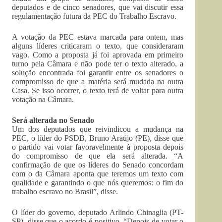
deputados e de cinco senadores, que vai discutir essa
regulamentação futura da PEC do Trabalho Escravo.
A votação da PEC estava marcada para ontem, mas
alguns líderes criticaram o texto, que consideraram
vago. Como a proposta já foi aprovada em primeiro
turno pela Câmara e não pode ter o texto alterado, a
solução encontrada foi garantir entre os senadores o
compromisso de que a matéria será mudada na outra
Casa. Se isso ocorrer, o texto terá de voltar para outra
votação na Câmara.
Será alterada no Senado
Um dos deputados que reivindicou a mudança na
PEC, o líder do PSDB, Bruno Araújo (PE), disse que
o partido vai votar favoravelmente à proposta depois
do compromisso de que ela será alterada. “A
confirmação de que os líderes do Senado concordam
com o da Câmara aponta que teremos um texto com
qualidade e garantindo o que nós queremos: o fim do
trabalho escravo no Brasil”, disse.
O líder do governo, deputado Arlindo Chinaglia (PT-
SP), disse que o acordo é positivo. “Depois de votar o