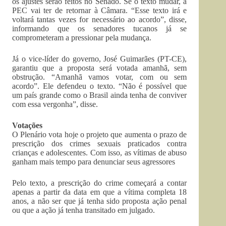
os ajustes serão feitos no Senado. Se o texto mudar, a
PEC vai ter de retornar à Câmara. “Esse texto irá e
voltará tantas vezes for necessário ao acordo”, disse,
informando que os senadores tucanos já se
comprometeram a pressionar pela mudança.
Já o vice-líder do governo, José Guimarães (PT-CE),
garantiu que a proposta será votada amanhã, sem
obstrução. “Amanhã vamos votar, com ou sem
acordo”. Ele defendeu o texto. “Não é possível que
um país grande como o Brasil ainda tenha de conviver
com essa vergonha”, disse.
Votações
O Plenário vota hoje o projeto que aumenta o prazo de
prescrição dos crimes sexuais praticados contra
crianças e adolescentes. Com isso, as vítimas de abuso
ganham mais tempo para denunciar seus agressores
Pelo texto, a prescrição do crime começará a contar
apenas a partir da data em que a vítima completa 18
anos, a não ser que já tenha sido proposta ação penal
ou que a ação já tenha transitado em julgado.