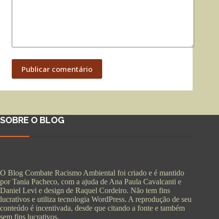
Publicar comentário
SOBRE O BLOG
O Blog Combate Racismo Ambiental foi criado e é mantido
por Tania Pacheco, com a ajuda de Ana Paula Cavalcanti e
Daniel Levi e design de Raquel Cordeiro. Não tem fins
lucrativos e utiliza tecnologia WordPress. A reprodução de seu
conteúdo é incentivada, desde que citando a fonte e também
sem fins lucrativos.