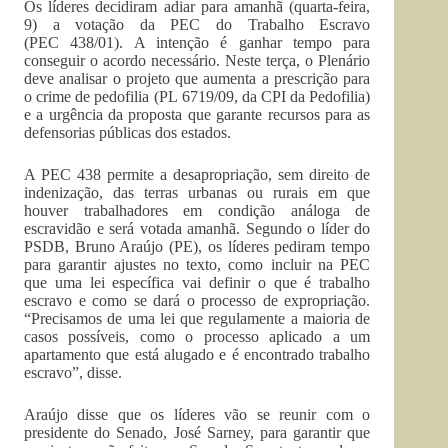
Os líderes decidiram adiar para amanhã (quarta-feira,
9) a votação da PEC do Trabalho Escravo
(PEC 438/01). A intenção é ganhar tempo para
conseguir o acordo necessário. Neste terça, o Plenário
deve analisar o projeto que aumenta a prescrição para
o crime de pedofilia (PL 6719/09, da CPI da Pedofilia)
e a urgência da proposta que garante recursos para as
defensorias públicas dos estados.
A PEC 438 permite a desapropriação, sem direito de
indenização, das terras urbanas ou rurais em que
houver trabalhadores em condição análoga de
escravidão e será votada amanhã. Segundo o líder do
PSDB, Bruno Araújo (PE), os líderes pediram tempo
para garantir ajustes no texto, como incluir na PEC
que uma lei específica vai definir o que é trabalho
escravo e como se dará o processo de expropriação.
“Precisamos de uma lei que regulamente a maioria de
casos possíveis, como o processo aplicado a um
apartamento que está alugado e é encontrado trabalho
escravo”, disse.
Araújo disse que os líderes vão se reunir com o
presidente do Senado, José Sarney, para garantir que