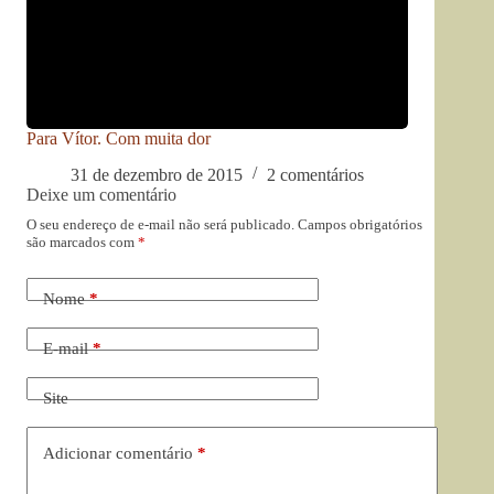
Para Vítor. Com muita dor
31 de dezembro de 2015
2 comentários
Deixe um comentário
O seu endereço de e-mail não será publicado.
Campos obrigatórios
são marcados com
*
Nome
*
E-mail
*
Site
Adicionar comentário
*