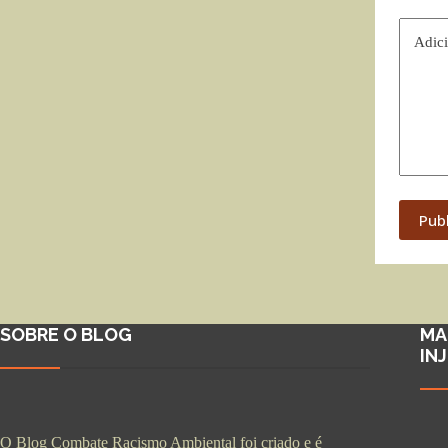
Adici
Pub
SOBRE O BLOG
MA
IN
O Blog Combate Racismo Ambiental foi criado e é