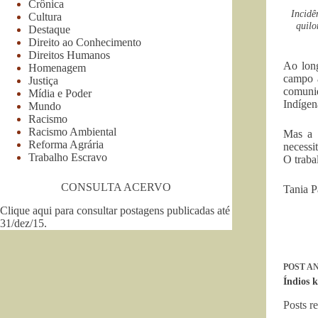
Crônica
Incidê
Cultura
quilo
Destaque
Direito ao Conhecimento
Direitos Humanos
Ao long
Homenagem
campo a
Justiça
comunid
Mídia e Poder
Indígen
Mundo
Racismo
Racismo Ambiental
Mas a i
Reforma Agrária
necessi
Trabalho Escravo
O traba
CONSULTA ACERVO
Tania P
Clique aqui para consultar postagens publicadas até
31/dez/15
.
POST
AN
Índios 
Posts r