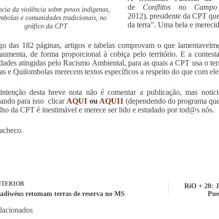
de
Conflitos no Campo
ncia da violência sobre povos indígenas,
2012), presidente da CPT que
mbolas e comunidades tradicionais, no
da terra”. Uma bela e merecid
gráfico da CPT
o das 182 páginas, artigos e tabelas comprovam o que lamentavelme
umenta, de forma proporcional à cobiça pelo território. E a contes
ades atingidas pelo Racismo Ambiental, para as quais a CPT usa o te
as e Quilombolas merecem textos específicos a respeito do que com el
ntenção desta breve nota não é comentar a publicação, mas noticia
tando para isso clicar
AQUI
ou
AQUI1
(dependendo do programa que v
lho da CPT é inestimável e merece ser lido e estudado por tod@s nós.
acheco.
TERIOR
RíO + 20
kadiwéus retomam terras de reserva no MS
Pue
elacionados