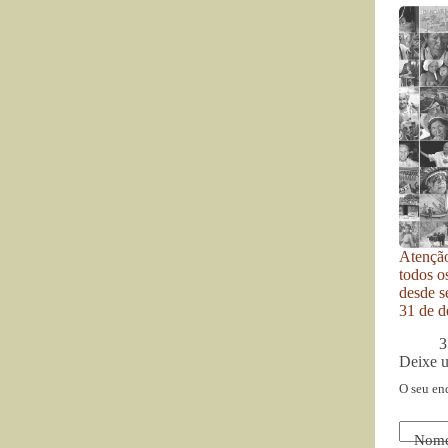
Atenção
todos o
desde se
31 de d
3
Deixe 
O seu en
Nom