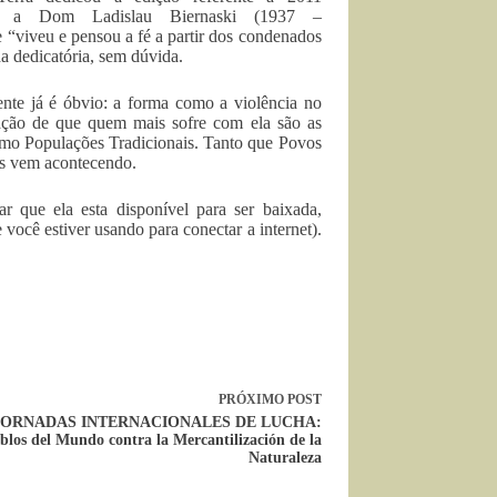
a Dom Ladislau Biernaski (1937 –
 “viveu e pensou a fé a partir dos condenados
a dedicatória, sem dúvida.
nte já é óbvio: a forma como a violência no
tação de que quem mais sofre com ela são as
rmo Populações Tradicionais. Tanto que Povos
es vem acontecendo.
r que ela esta disponível para ser baixada,
ocê estiver usando para conectar a internet).
PRÓXIMO
POST
: JORNADAS INTERNACIONALES DE LUCHA:
blos del Mundo contra la Mercantilización de la
Naturaleza