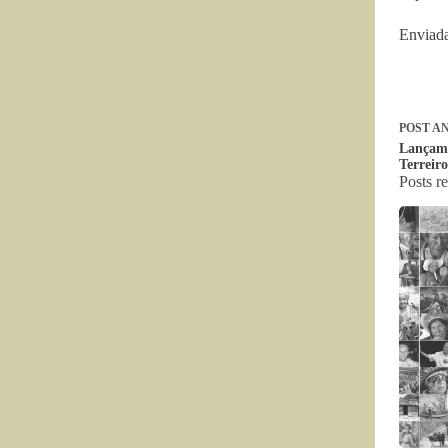
Enviada
POST
AN
Lançame
Terreir
Posts r