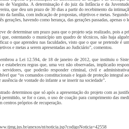
io de Varginha. A determinação é do juiz da Infância e da Juventu
ereira, que deu um prazo de 30 dias a partir do recebimento da intimaç
nto da família, com indicação de propostas, objetivos e metas. Segundo
rês gerações, havendo como herança, das gerações passadas, apenas o le
teve de determinar um prazo para que o projeto seja realizado, pois a 
l que, ostentando o município um quadro de técnicos, não haja alg
eficaz o que aprendeu nas faculdades, visto que o que se pretende é uma
etivos e metas a serem apresentadas ao Judiciário”, comentou.
lembrou a Lei 12.594, de 18 de janeiro de 2012, que instituiu o Si
) e estabeleceu regras que, uma vez não observadas, implicarão respon
 servidores, que poderão responder criminal, civil e administrati
bível que “os comandos constitucionais e legais de proteção integral 
r ausência de vontade do infante a se inserir na sociedade”.
trado determinou que só após a apresentação do projeto com as justific
á permitido, se for o caso, o uso de coação para cumprimento das med
m centros próprios de recuperação.
www.tjmg.jus.br/anexos/nt/noticia.jsp?codigoNoticia=42558