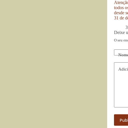
Atenção
todos o
desde se
31 de d
3
Deixe 
O seu en
Nom
Adici
Pub