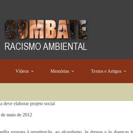
Vídeos
Memórias
Textos e Artigos
a deve elaborar projeto social
 de maio de 2012
ília exposta à prostituição, ao alcoolismo, às drogas e às doenças i