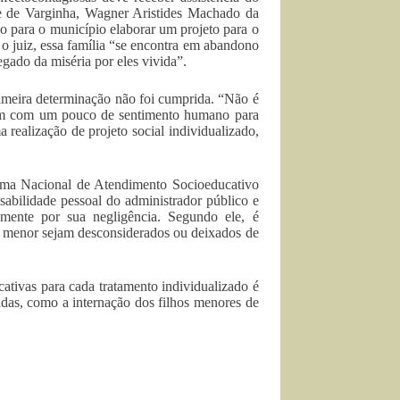
de de Varginha, Wagner Aristides Machado da
ão para o município elaborar um projeto para o
 o juiz, essa família “se encontra em abandono
gado da miséria por eles vivida”.
primeira determinação não foi cumprida. “Não é
uém com um pouco de sentimento humano para
 realização de projeto social individualizado,
stema Nacional de Atendimento Socioeducativo
sabilidade pessoal do administrador público e
vamente por sua negligência. Segundo ele, é
ao menor sejam desconsiderados ou deixados de
ativas para cada tratamento individualizado é
idas, como a internação dos filhos menores de