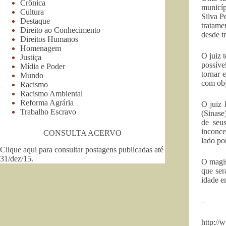
Crônica
municíp
Cultura
Silva P
Destaque
tratame
Direito ao Conhecimento
desde t
Direitos Humanos
Homenagem
O juiz 
Justiça
possíve
Mídia e Poder
tornar 
Mundo
com obj
Racismo
Racismo Ambiental
Reforma Agrária
O juiz 
Trabalho Escravo
(Sinase
de seus
inconce
CONSULTA ACERVO
lado po
Clique aqui para consultar postagens publicadas até
31/dez/15
.
O magis
que ser
idade e
–
http://