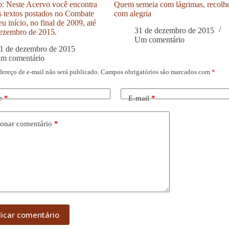
: Neste Acervo você encontra
Quem semeia com lágrimas, recolh
s textos postados no Combate
com alegria
u início, no final de 2009, até
31 de dezembro de 2015
ezembro de 2015.
Um comentário
1 de dezembro de 2015
um comentário
dereço de e-mail não será publicado.
Campos obrigatórios são marcados com
*
e
*
E-mail
*
onar comentário
*
licar comentário