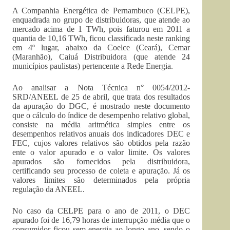
A Companhia Energética de Pernambuco (CELPE),
enquadrada no grupo de distribuidoras, que atende ao
mercado acima de 1 TWh, pois faturou em 2011 a
quantia de 10,16 TWh, ficou classificada neste ranking
em 4º lugar, abaixo da Coelce (Ceará), Cemar
(Maranhão), Caiuá Distribuidora (que atende 24
municípios paulistas) pertencente a Rede Energia.
Ao analisar a Nota Técnica n° 0054/2012-
SRD/ANEEL de 25 de abril, que trata dos resultados
da apuração do DGC, é mostrado neste documento
que o cálculo do índice de desempenho relativo global,
consiste na média aritmética simples entre os
desempenhos relativos anuais dos indicadores DEC e
FEC, cujos valores relativos são obtidos pela razão
ente o valor apurado e o valor limite. Os valores
apurados são fornecidos pela distribuidora,
certificando seu processo de coleta e apuração. Já os
valores limites são determinados pela própria
regulação da ANEEL.
No caso da CELPE para o ano de 2011, o DEC
apurado foi de 16,79 horas de interrupção média que o
consumidor ficou sem energia ao longo ano, sendo o