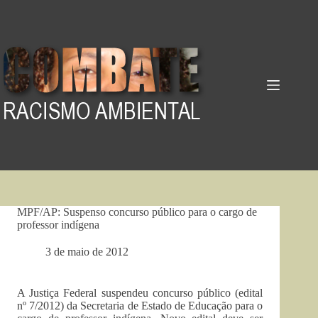
Pular
para
o
conteúdo
MPF/AP: Suspenso concurso público para o cargo de
professor indígena
3 de maio de 2012
A Justiça Federal suspendeu concurso público (edital
nº 7/2012) da Secretaria de Estado de Educação para o