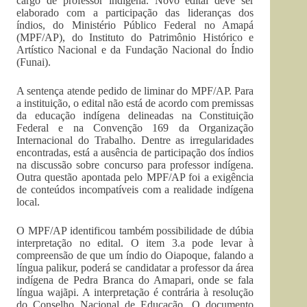
cargo de professor indígena. Novo edital deve ser
elaborado com a participação das lideranças dos
índios, do Ministério Público Federal no Amapá
(MPF/AP), do Instituto do Patrimônio Histórico e
Artístico Nacional e da Fundação Nacional do Índio
(Funai).
A sentença atende pedido de liminar do MPF/AP. Para
a instituição, o edital não está de acordo com premissas
da educação indígena delineadas na Constituição
Federal e na Convenção 169 da Organização
Internacional do Trabalho. Dentre as irregularidades
encontradas, está a ausência de participação dos índios
na discussão sobre concurso para professor indígena.
Outra questão apontada pelo MPF/AP foi a exigência
de conteúdos incompatíveis com a realidade indígena
local.
O MPF/AP identificou também possibilidade de dúbia
interpretação no edital. O item 3.a pode levar à
compreensão de que um índio do Oiapoque, falando a
língua palikur, poderá se candidatar a professor da área
indígena de Pedra Branca do Amapari, onde se fala
língua wajãpi. A interpretação é contrária à resolução
do Conselho Nacional de Educação. O documento