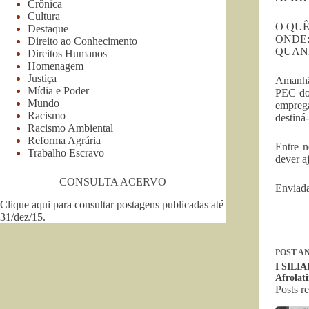
Crônica
Cultura
O QUÊ:
Destaque
ONDE: 
Direito ao Conhecimento
QUANDO
Direitos Humanos
Homenagem
Justiça
Amanhã
Mídia e Poder
PEC do 
Mundo
empreg
Racismo
destiná
Racismo Ambiental
Reforma Agrária
Entre n
Trabalho Escravo
dever a
CONSULTA ACERVO
Enviada
Clique aqui para consultar postagens publicadas até
31/dez/15
.
POST
AN
I SILIA
Afrolati
Posts r