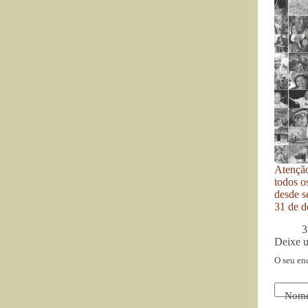
Atenção
todos o
desde se
31 de d
3
Deixe 
O seu en
Nom