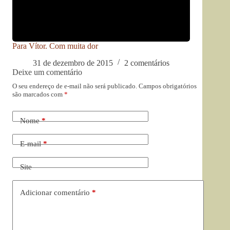
Para Vítor. Com muita dor
31 de dezembro de 2015
2 comentários
Deixe um comentário
O seu endereço de e-mail não será publicado.
Campos obrigatórios
são marcados com
*
Nome
*
E-mail
*
Site
Adicionar comentário
*