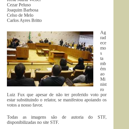
Cezar Peluso
Joaquim Barbosa
Celso de Melo
Carlos Ayres Britto
Ag
rad
ece
mo
s
ta
mb
ém
ao
Mi
nist
ro
Luiz Fux que apesar de não ter proferido voto por
estar substituindo o relator, se manifestou apoiando os
votos a nosso favor.
Todas as imagens são de autoria do STF,
disponibilizadas no site STF.