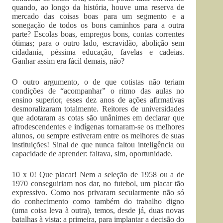
quando, ao longo da história, houve uma reserva de
mercado das coisas boas para um segmento e a
sonegação de todos os bons caminhos para a outra
parte? Escolas boas, empregos bons, contas correntes
ótimas; para o outro lado, escravidão, abolição sem
cidadania, péssima educação, favelas e cadeias.
Ganhar assim era fácil demais, não?
O outro argumento, o de que cotistas não teriam
condições de “acompanhar” o ritmo das aulas no
ensino superior, esses dez anos de ações afirmativas
desmoralizaram totalmente. Reitores de universidades
que adotaram as cotas são unânimes em declarar que
afrodescendentes e indígenas tornaram-se os melhores
alunos, ou sempre estiveram entre os melhores de suas
instituições! Sinal de que nunca faltou inteligência ou
capacidade de aprender: faltava, sim, oportunidade.
10 x 0! Que placar! Nem a seleção de 1958 ou a de
1970 conseguiriam nos dar, no futebol, um placar tão
expressivo. Como nos privaram secularmente não só
do conhecimento como também do trabalho digno
(uma coisa leva à outra), temos, desde já, duas novas
batalhas à vista: a primeira, para implantar a decisão do