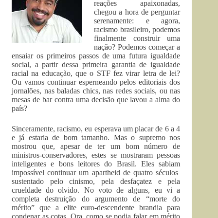
reações apaixonadas,
chegou a hora de perguntar
serenamente: e agora,
racismo brasileiro, podemos
finalmente construir uma
nação? Podemos começar a
ensaiar os primeiros passos de uma futura igualdade
social, a partir dessa primeira garantia de igualdade
racial na educação, que o STF fez virar letra de lei?
Ou vamos continuar esperneando pelos editoriais dos
jornalões, nas baladas chics, nas redes sociais, ou nas
mesas de bar contra uma decisão que lavou a alma do
país?
Sinceramente, racismo, eu esperava um placar de 6 a 4
e já estaria de bom tamanho. Mas o supremo nos
mostrou que, apesar de ter um bom número de
ministros-conservadores, estes se mostraram pessoas
inteligentes e bons leitores do Brasil. Eles sabiam
impossível continuar um apartheid de quatro séculos
sustentado pelo cinismo, pela desfaçatez e pela
crueldade do olvido. No voto de alguns, eu vi a
completa destruição do argumento de “morte do
mérito” que a elite euro-descendente brandia para
condenar as cotas. Ora, como se podia falar em mérito