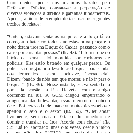
Com efeito, apenas dos relatórios trazidos pela
Defensoria Pública, constata-se a perpetração de
diversas violações a direitos e garantias fundamentais.
Apenas, a título de exemplo, destacam-se os seguintes
trechos de relatos:
“Ontem, estavam sentados na praça e a força tática
começou a bater em todos que estavam na praça e à
noite deram tiros na Duque de Caxias, passando com o
carro por cima das pessoas” (fls. 43). “Informa que no
início da semana foi mordido por cachorros de
policiais. Eles estão batendo em qualquer pessoa. Os
policiais se negaram a leva-lo ao hospital para cuidar
dos ferimentos. Levou, inclusive, ‘borrachada’.
Dizem: ‘bando de nóia tem que morrer, e não ir para o
hospital’” (fls. 46). “Nesse instante, estava sentada na
porta da pensão na Rua Helvétia, com o amigo
dormindo na rua. A GCM chegou empurrando o
amigo, mandando levantar, levaram embora a coberta
dele. Foi revistada de maneira muito desrespeitosa:
apertou o seio e o sexo” (fls. 50). “Quer andar
livremente, sem coação. Está sendo impedido de
dormir e transitar na área. Acorda com chutes” (fls.
52). “Já foi abordado umas oito vezes, desde o início
da operação. Em 05/01/12, por volta das 2hs da