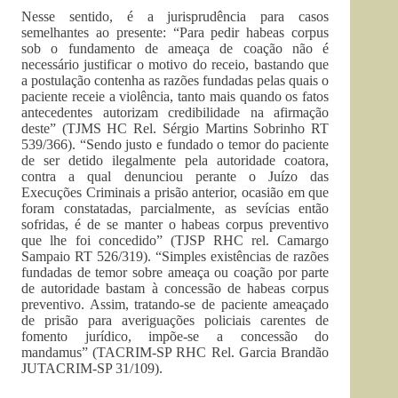
Nesse sentido, é a jurisprudência para casos
semelhantes ao presente: “Para pedir habeas corpus
sob o fundamento de ameaça de coação não é
necessário justificar o motivo do receio, bastando que
a postulação contenha as razões fundadas pelas quais o
paciente receie a violência, tanto mais quando os fatos
antecedentes autorizam credibilidade na afirmação
deste” (TJMS HC Rel. Sérgio Martins Sobrinho RT
539/366). “Sendo justo e fundado o temor do paciente
de ser detido ilegalmente pela autoridade coatora,
contra a qual denunciou perante o Juízo das
Execuções Criminais a prisão anterior, ocasião em que
foram constatadas, parcialmente, as sevícias então
sofridas, é de se manter o habeas corpus preventivo
que lhe foi concedido” (TJSP RHC rel. Camargo
Sampaio RT 526/319). “Simples existências de razões
fundadas de temor sobre ameaça ou coação por parte
de autoridade bastam à concessão de habeas corpus
preventivo. Assim, tratando-se de paciente ameaçado
de prisão para averiguações policiais carentes de
fomento jurídico, impõe-se a concessão do
mandamus” (TACRIM-SP RHC Rel. Garcia Brandão
JUTACRIM-SP 31/109).