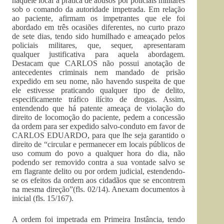
naquele local a prática de abusos por policiais militares
sob o comando da autoridade impetrada. Em relação
ao paciente, afirmam os impetrantes que ele foi
abordado em três ocasiões diferentes, no curto prazo
de sete dias, tendo sido humilhado e ameaçado pelos
policiais militares, que, sequer, apresentaram
qualquer justificativa para aquela abordagem.
Destacam que CARLOS não possui anotação de
antecedentes criminais nem mandado de prisão
expedido em seu nome, não havendo suspeita de que
ele estivesse praticando qualquer tipo de delito,
especificamente tráfico ilícito de drogas. Assim,
entendendo que há patente ameaça de violação do
direito de locomoção do paciente, pedem a concessão
da ordem para ser expedido salvo-conduto em favor de
CARLOS EDUARDO, para que lhe seja garantido o
direito de “circular e permanecer em locais públicos de
uso comum do povo a qualquer hora do dia, não
podendo ser removido contra a sua vontade salvo se
em flagrante delito ou por ordem judicial, estendendo-
se os efeitos da ordem aos cidadãos que se encontrem
na mesma direção”(fls. 02/14). Anexam documentos à
inicial (fls. 15/167).
A ordem foi impetrada em Primeira Instância, tendo