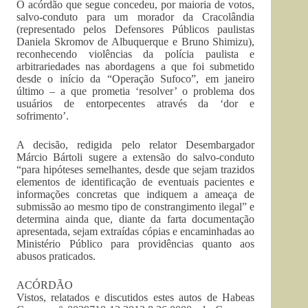
O acórdão que segue concedeu, por maioria de votos,
salvo-conduto para um morador da Cracolândia
(representado pelos Defensores Públicos paulistas
Daniela Skromov de Albuquerque e Bruno Shimizu),
reconhecendo violências da polícia paulista e
arbitrariedades nas abordagens a que foi submetido
desde o início da “Operação Sufoco”, em janeiro
último – a que prometia ‘resolver’ o problema dos
usuários de entorpecentes através da ‘dor e
sofrimento’.
A decisão, redigida pelo relator Desembargador
Márcio Bártoli sugere a extensão do salvo-conduto
“para hipóteses semelhantes, desde que sejam trazidos
elementos de identificação de eventuais pacientes e
informações concretas que indiquem a ameaça de
submissão ao mesmo tipo de constrangimento ilegal” e
determina ainda que, diante da farta documentação
apresentada, sejam extraídas cópias e encaminhadas ao
Ministério Público para providências quanto aos
abusos praticados.
ACÓRDÃO
Vistos, relatados e discutidos estes autos de Habeas