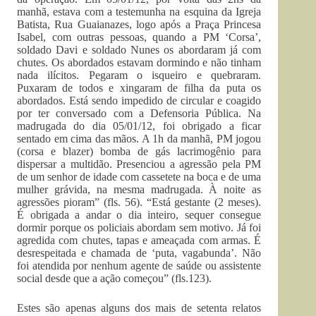
manhã, estava com a testemunha na esquina da Igreja
Batista, Rua Guaianazes, logo após a Praça Princesa
Isabel, com outras pessoas, quando a PM ‘Corsa’,
soldado Davi e soldado Nunes os abordaram já com
chutes. Os abordados estavam dormindo e não tinham
nada ilícitos. Pegaram o isqueiro e quebraram.
Puxaram de todos e xingaram de filha da puta os
abordados. Está sendo impedido de circular e coagido
por ter conversado com a Defensoria Pública. Na
madrugada do dia 05/01/12, foi obrigado a ficar
sentado em cima das mãos. A 1h da manhã, PM jogou
(corsa e blazer) bomba de gás lacrimogênio para
dispersar a multidão. Presenciou a agressão pela PM
de um senhor de idade com cassetete na boca e de uma
mulher grávida, na mesma madrugada. À noite as
agressões pioram” (fls. 56). “Está gestante (2 meses).
É obrigada a andar o dia inteiro, sequer consegue
dormir porque os policiais abordam sem motivo. Já foi
agredida com chutes, tapas e ameaçada com armas. É
desrespeitada e chamada de ‘puta, vagabunda’. Não
foi atendida por nenhum agente de saúde ou assistente
social desde que a ação começou” (fls.123).
Estes são apenas alguns dos mais de setenta relatos