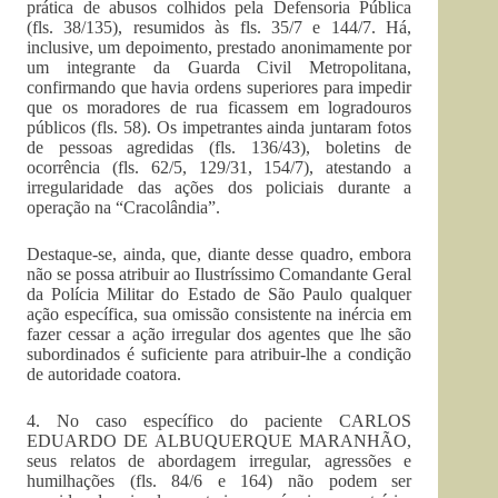
prática de abusos colhidos pela Defensoria Pública
(fls. 38/135), resumidos às fls. 35/7 e 144/7. Há,
inclusive, um depoimento, prestado anonimamente por
um integrante da Guarda Civil Metropolitana,
confirmando que havia ordens superiores para impedir
que os moradores de rua ficassem em logradouros
públicos (fls. 58). Os impetrantes ainda juntaram fotos
de pessoas agredidas (fls. 136/43), boletins de
ocorrência (fls. 62/5, 129/31, 154/7), atestando a
irregularidade das ações dos policiais durante a
operação na “Cracolândia”.
Destaque-se, ainda, que, diante desse quadro, embora
não se possa atribuir ao Ilustríssimo Comandante Geral
da Polícia Militar do Estado de São Paulo qualquer
ação específica, sua omissão consistente na inércia em
fazer cessar a ação irregular dos agentes que lhe são
subordinados é suficiente para atribuir-lhe a condição
de autoridade coatora.
4. No caso específico do paciente CARLOS
EDUARDO DE ALBUQUERQUE MARANHÃO,
seus relatos de abordagem irregular, agressões e
humilhações (fls. 84/6 e 164) não podem ser