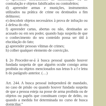
contrafação e objetos falsificados ou contrafeitos;
d) apreender armas e munições, instrumentos
utilizados na prática de crime ou destinados a fim
delituoso;
e) descobrir objetos necessários à prova de infração ou
à defesa do réu;
f) apreender cartas, abertas ou não, destinadas ao
acusado ou em seu poder, quando haja suspeita de que
o conhecimento do seu conteúdo possa ser útil à
elucidação do fato;
g) apreender pessoas vítimas de crimes;
h) colher qualquer elemento de convicção.
§ 2o Proceder-se-á à busca pessoal quando houver
fundada suspeita de que alguém oculte consigo arma
proibida ou objetos mencionados nas letras b a f e letra
h do parágrafo anterior. (…)
Art. 244. A busca pessoal independerá de mandado,
no caso de prisão ou quando houver fundada suspeita
de que a pessoa esteja na posse de arma proibida ou de
objetos ou papéis que constituam corpo de delito, ou
quando a medida for determinada no curso de busca
domiciliar.”