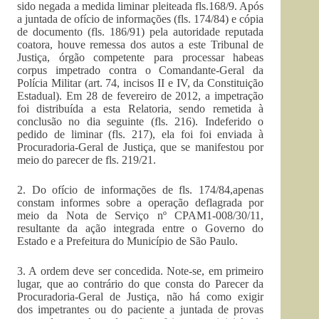
sido negada a medida liminar pleiteada fls.168/9. Após
a juntada de ofício de informações (fls. 174/84) e cópia
de documento (fls. 186/91) pela autoridade reputada
coatora, houve remessa dos autos a este Tribunal de
Justiça, órgão competente para processar habeas
corpus impetrado contra o Comandante-Geral da
Polícia Militar (art. 74, incisos II e IV, da Constituição
Estadual). Em 28 de fevereiro de 2012, a impetração
foi distribuída a esta Relatoria, sendo remetida à
conclusão no dia seguinte (fls. 216). Indeferido o
pedido de liminar (fls. 217), ela foi foi enviada à
Procuradoria-Geral de Justiça, que se manifestou por
meio do parecer de fls. 219/21.
2. Do ofício de informações de fls. 174/84,apenas
constam informes sobre a operação deflagrada por
meio da Nota de Serviço nº CPAM1-008/30/11,
resultante da ação integrada entre o Governo do
Estado e a Prefeitura do Município de São Paulo.
3. A ordem deve ser concedida. Note-se, em primeiro
lugar, que ao contrário do que consta do Parecer da
Procuradoria-Geral de Justiça, não há como exigir
dos impetrantes ou do paciente a juntada de provas