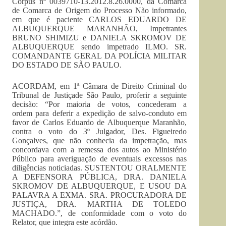
Corpus nº 0039710-13.2012.8.26.0000, da Comarca
de Comarca de Origem do Processo Não informado,
em que é paciente CARLOS EDUARDO DE
ALBUQUERQUE MARANHÃO, Impetrantes
BRUNO SHIMIZU e DANIELA SKROMOV DE
ALBUQUERQUE sendo impetrado ILMO. SR.
COMANDANTE GERAL DA POLÍCIA MILITAR
DO ESTADO DE SÃO PAULO.
ACORDAM, em 1ª Câmara de Direito Criminal do
Tribunal de Justiçade São Paulo, proferir a seguinte
decisão: “Por maioria de votos, concederam a
ordem para deferir a expedição de salvo-conduto em
favor de Carlos Eduardo de Albuquerque Maranhão,
contra o voto do 3º Julgador, Des. Figueiredo
Gonçalves, que não conhecia da impetração, mas
concordava com a remessa dos autos ao Ministério
Público para averiguação de eventuais excessos nas
diligências noticiadas. SUSTENTOU ORALMENTE
A DEFENSORA PÚBLICA, DRA. DANIELA
SKROMOV DE ALBUQUERQUE, E USOU DA
PALAVRA A EXMA. SRA. PROCURADORA DE
JUSTIÇA, DRA. MARTHA DE TOLEDO
MACHADO.”, de conformidade com o voto do
Relator, que integra este acórdão.