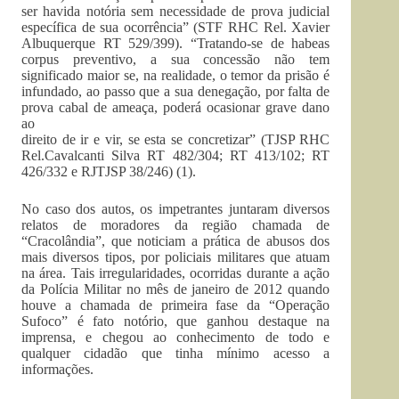
ser havida notória sem necessidade de prova judicial
específica de sua ocorrência” (STF RHC Rel. Xavier
Albuquerque RT 529/399). “Tratando-se de habeas
corpus preventivo, a sua concessão não tem
significado maior se, na realidade, o temor da prisão é
infundado, ao passo que a sua denegação, por falta de
prova cabal de ameaça, poderá ocasionar grave dano
ao
direito de ir e vir, se esta se concretizar” (TJSP RHC
Rel.Cavalcanti Silva RT 482/304; RT 413/102; RT
426/332 e RJTJSP 38/246) (1).
No caso dos autos, os impetrantes juntaram diversos
relatos de moradores da região chamada de
“Cracolândia”, que noticiam a prática de abusos dos
mais diversos tipos, por policiais militares que atuam
na área. Tais irregularidades, ocorridas durante a ação
da Polícia Militar no mês de janeiro de 2012 quando
houve a chamada de primeira fase da “Operação
Sufoco” é fato notório, que ganhou destaque na
imprensa, e chegou ao conhecimento de todo e
qualquer cidadão que tinha mínimo acesso a
informações.