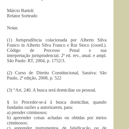
Márcio Bartoli
Relator Sorteado
Notas
(1) Jurisprudência colacionada por Alberto Silva
Franco in Alberto Silva Franco e Rui Stoco (coord.).
Código de Processo Penal e sua
interpretação jurisprudencial. 2ª ed. rev., atual. e ampl.
São Paulo: RT, 2004, p. 1752/3.
(2) Curso de Direito Constitucional, Saraiva: São
Paulo, 2ª edição, 2008, p. 522
(3) “Art. 240. A busca será domiciliar ou pessoal.
§ 1o Proceder-se-á à busca domiciliar, quando
fundadas razões a autorizarem, para:
a) prender criminosos;
b) apreender coisas achadas ou obtidas por meios
criminosos;
c) apreender instrumentos de falsificação ou de