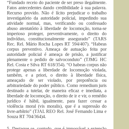
“Fundado receio do paciente de ser preso ilegalmente.
Fatos antecedentes dando credibilidade à sua palavra.
Recurso provido. Não é lícito prejudicar o trabalho
investigatório da autoridade policial, impedindo sua
atividade normal, mas, verificando ou confessado
abuso atentatório à liberdade de locomoção, torna-se
imperioso proteger, preventivamente, o direito do
indivíduo, constitucionalmente assegurado” (TARS
Rec. Rel. Mário Rocha Lopes RT 594/407). “Habeas
corpus preventivo. Ameaça de autuação feita por
autoridade policial é ameaça de prisão, a justificar
plenamente o pedido de salvoconduto” (TJMG HC
Rel. Costa e Silva RT 618/354). “O habeas corpus não
protege apenas a liberdade de locomoção violada,
também, e a priori, o direito à liberdade física,
ameaçado de ser violado, por prepotência ou
arbitrariedade do poder público. Como remedium juris
destinado a tutelar, de maneira eficaz e imediata, a
liberdade de locomoção, o direito de ir e vir, o remédio
jurídico é hábil, igualmente, para fazer cessar a
violência moral (vis moralis), que é a supressão do
livre-arbítrio” (TJAL REO Rel. José Fernando Lima e
Souza RT 704/364)4.
5. Destaque-se, contudo, que é impossível a extensão