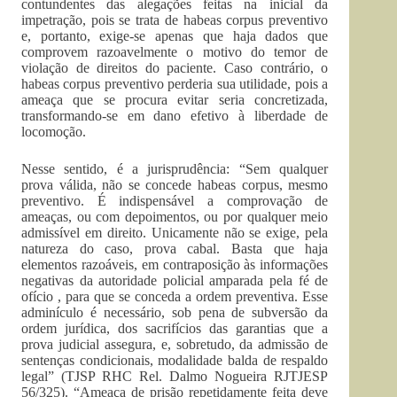
contundentes das alegações feitas na inicial da
impetração, pois se trata de habeas corpus preventivo
e, portanto, exige-se apenas que haja dados que
comprovem razoavelmente o motivo do temor de
violação de direitos do paciente. Caso contrário, o
habeas corpus preventivo perderia sua utilidade, pois a
ameaça que se procura evitar seria concretizada,
transformando-se em dano efetivo à liberdade de
locomoção.
Nesse sentido, é a jurisprudência: “Sem qualquer
prova válida, não se concede habeas corpus, mesmo
preventivo. É indispensável a comprovação de
ameaças, ou com depoimentos, ou por qualquer meio
admissível em direito. Unicamente não se exige, pela
natureza do caso, prova cabal. Basta que haja
elementos razoáveis, em contraposição às informações
negativas da autoridade policial amparada pela fé de
ofício , para que se conceda a ordem preventiva. Esse
adminículo é necessário, sob pena de subversão da
ordem jurídica, dos sacrifícios das garantias que a
prova judicial assegura, e, sobretudo, da admissão de
sentenças condicionais, modalidade balda de respaldo
legal” (TJSP RHC Rel. Dalmo Nogueira RJTJESP
56/325). “Ameaça de prisão repetidamente feita deve