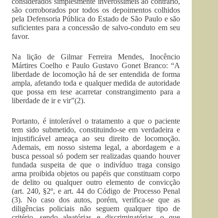
considerados simplesmente inverossímeis ao contrário,
são corroborados por todos os depoimentos colhidos
pela Defensoria Pública do Estado de São Paulo e são
suficientes para a concessão de salvo-conduto em seu
favor.
Na lição de Gilmar Ferreira Mendes, Inocêncio
Mártires Coelho e Paulo Gustavo Gonet Branco: “A
liberdade de locomoção há de ser entendida de forma
ampla, afetando toda e qualquer medida de autoridade
que possa em tese acarretar constrangimento para a
liberdade de ir e vir”(2).
Portanto, é intolerável o tratamento a que o paciente
tem sido submetido, constituindo-se em verdadeira e
injustificável ameaça ao seu direito de locomoção.
Ademais, em nosso sistema legal, a abordagem e a
busca pessoal só podem ser realizadas quando houver
fundada suspeita de que o indivíduo traga consigo
arma proibida objetos ou papéis que constituam corpo
de delito ou qualquer outro elemento de convicção
(art. 240, §2º, e art. 44 do Código de Processo Penal
(3). No caso dos autos, porém, verifica-se que as
diligências policiais não seguem qualquer tipo de
critério, sendo aleatórias e discriminatórias, o que