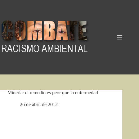
Pular
para
o
conteúdo
Minería: el remedio es peor que la enfermedad
26 de abril de 2012