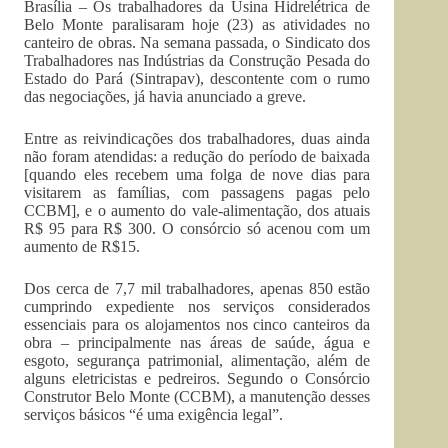
Brasília – Os trabalhadores da Usina Hidrelétrica de
Belo Monte paralisaram hoje (23) as atividades no
canteiro de obras. Na semana passada, o Sindicato dos
Trabalhadores nas Indústrias da Construção Pesada do
Estado do Pará (Sintrapav), descontente com o rumo
das negociações, já havia anunciado a greve.
Entre as reivindicações dos trabalhadores, duas ainda
não foram atendidas: a redução do período de baixada
[quando eles recebem uma folga de nove dias para
visitarem as famílias, com passagens pagas pelo
CCBM], e o aumento do vale-alimentação, dos atuais
R$ 95 para R$ 300. O consórcio só acenou com um
aumento de R$15.
Dos cerca de 7,7 mil trabalhadores, apenas 850 estão
cumprindo expediente nos serviços considerados
essenciais para os alojamentos nos cinco canteiros da
obra – principalmente nas áreas de saúde, água e
esgoto, segurança patrimonial, alimentação, além de
alguns eletricistas e pedreiros. Segundo o Consórcio
Construtor Belo Monte (CCBM), a manutenção desses
serviços básicos “é uma exigência legal”.