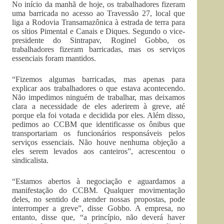
No início da manhã de hoje, os trabalhadores fizeram
uma barricada no acesso ao Travessão 27, local que
liga a Rodovia Transamazônica à estrada de terra para
os sítios Pimental e Canais e Diques. Segundo o vice-
presidente do Sintrapav, Roginel Gobbo, os
trabalhadores fizeram barricadas, mas os serviços
essenciais foram mantidos.
“Fizemos algumas barricadas, mas apenas para
explicar aos trabalhadores o que estava acontecendo.
Não impedimos ninguém de trabalhar, mas deixamos
clara a necessidade de eles aderirem à greve, até
porque ela foi votada e decidida por eles. Além disso,
pedimos ao CCBM que identificasse os ônibus que
transportariam os funcionários responsáveis pelos
serviços essenciais. Não houve nenhuma objeção a
eles serem levados aos canteiros”, acrescentou o
sindicalista.
“Estamos abertos à negociação e aguardamos a
manifestação do CCBM. Qualquer movimentação
deles, no sentido de atender nossas propostas, pode
interromper a greve”, disse Gobbo. A empresa, no
entanto, disse que, “a princípio, não deverá haver