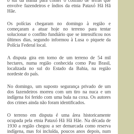
o sul da Bahia para conter o conflito de terras que
envolve fazendeiros e índios da etnia Pataxó Hã Hã
Hãe.
Os polícias chegaram no domingo à região e
começaram a atuar hoje no terreno para tentar
solucionar o conflito fundiário que se intensificou nos
últimos dias, segundo informou à Lusa o piquete da
Polícia Federal local.
A disputa gira em torno de um terreno de 54 mil
hectares, numa região conhecida como Pau Brasil,
localizada no sul do Estado da Bahia, na região
nordeste do país.
No domingo, um suposto segurança privado de um
dos fazendeiros morreu com um tiro na nuca e um
indígena foi ferido com uma bala na coxa. Os autores
dos crimes ainda não foram identificados.
O terreno em disputa é uma área historicamente
ocupada pela etnia Pataxó Hã Hã Hãe. Na década de
1930 a região chegou a ser demarcada como reserva
indígena, mas foi incluída, poucos anos depois, num