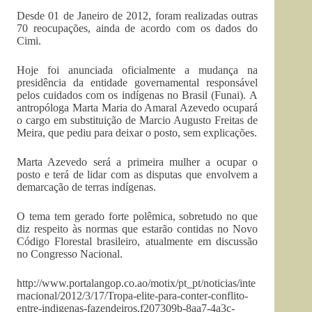
Desde 01 de Janeiro de 2012, foram realizadas outras
70 reocupações, ainda de acordo com os dados do
Cimi.
Hoje foi anunciada oficialmente a mudança na
presidência da entidade governamental responsável
pelos cuidados com os indígenas no Brasil (Funai). A
antropóloga Marta Maria do Amaral Azevedo ocupará
o cargo em substituição de Marcio Augusto Freitas de
Meira, que pediu para deixar o posto, sem explicações.
Marta Azevedo será a primeira mulher a ocupar o
posto e terá de lidar com as disputas que envolvem a
demarcação de terras indígenas.
O tema tem gerado forte polêmica, sobretudo no que
diz respeito às normas que estarão contidas no Novo
Código Florestal brasileiro, atualmente em discussão
no Congresso Nacional.
http://www.portalangop.co.ao/motix/pt_pt/noticias/inte
rnacional/2012/3/17/Tropa-elite-para-conter-conflito-
entre-indigenas-fazendeiros,f207309b-8aa7-4a3c-