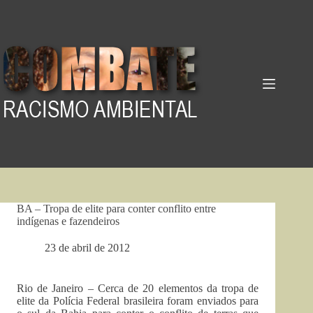
Pular
para
o
conteúdo
BA – Tropa de elite para conter conflito entre
indígenas e fazendeiros
23 de abril de 2012
Rio de Janeiro – Cerca de 20 elementos da tropa de
elite da Polícia Federal brasileira foram enviados para