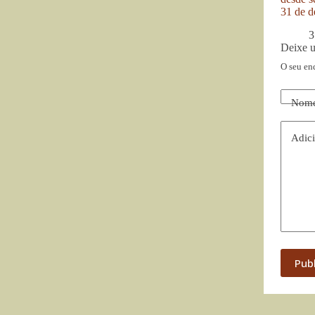
31 de d
3
Deixe 
O seu en
Nom
Adici
Pub