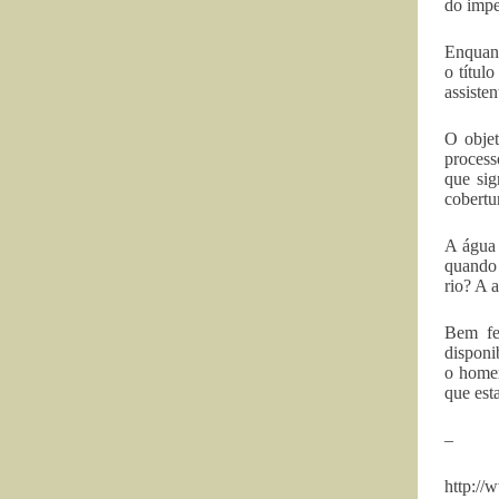
do impe
Enquant
o títul
assisten
O objet
process
que sig
cobertu
A água 
quando 
rio? A 
Bem fei
disponi
o homem
que est
–
http://