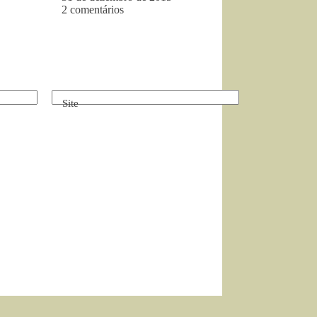
2 comentários
Site