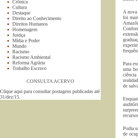
Crônica
Cultura
A nova 
Destaque
foi mai
Direito ao Conhecimento
Amazôni
Direitos Humanos
Confor
Homenagem
extensã
Justiça
graduaç
Mídia e Poder
experim
Mundo
frequên
Racismo
Racismo Ambiental
Reforma Agrária
Para es
Trabalho Escravo
uma bol
ciência
realidad
CONSULTA ACERVO
de salv
Clique aqui para consultar postagens publicadas até
31/dez/15
.
Enquant
auditó
surpree
recurso
Podia u
de ocup