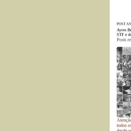
POST
AN
Ayres Br
STF e d
Posts r
Atenção
todos o
desde se