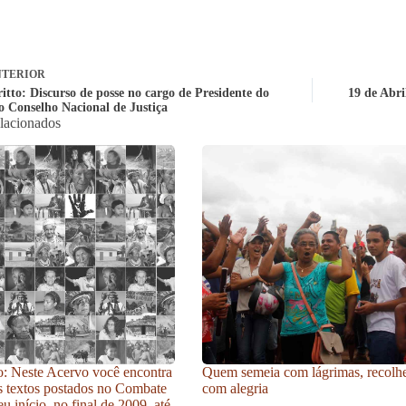
TERIOR
itto: Discurso de posse no cargo de Presidente do
19 de Abri
o Conselho Nacional de Justiça
elacionados
: Neste Acervo você encontra
Quem semeia com lágrimas, recolh
s textos postados no Combate
com alegria
u início, no final de 2009, até