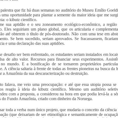
palestra que fiz há duas semanas no auditório do Museu Emílio Goeldi,
s uma oportunidade para plantar a semente da maior ideia que me surg
a: o kibutz científico.
me sua aptidão e o seu zoneamento ecológico-econômico, a região 
o. Eles seguiriam um plano global, que os articularia e complementa
ão até obterem o título de pós-doutorado. Não com uma tese em abst
ento. Se bem sucedido, seriam aprovados. Se fracassassem, ficaria
cia e uma declaração das suas aptidões.
se desafio ser bem enfrentado, os estudantes seriam instalados em loca
sa de alto valor. Recursos para financiar seus experimentos. Assis
 no mundo. E a bonificação de se tornarem proprietários particul
e. A ciência saltaria à frente de todas as frentes pioneiras na busca da 
ar a Amazônia da sua descaracterização ou destruição.
o falava, me veio uma preocupação: e até que essa utopia possa se
rios reagiu à ideia do kibutz científico. Mesmo um auditório sel
ndeu com a proposta, a considerou na hora em que podia levá-la a sé
s do Fundo Amazônia, criado com dinheiro da Noruega.
sar toda a verba num único projeto, que mudaria o conceito da ciênci
ação (que deixariam de ser etimológica e semanticamente de ocupaçã