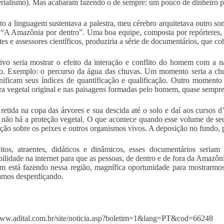
rialismo). Mas acabaram fazendo o de sempre: um pouco de dinheiro p
o a linguagem sustentava a palestra, meu cérebro arquitetava outro s
o “A Amazônia por dentro”. Uma boa equipe, composta por repórteres, ci
tes e assessores científicos, produziria a série de documentários, que co
ivo seria mostrar o efeito da interação e conflito do homem com a 
o. Exemplo: o percurso da água das chuvas. Um momento seria a chu
nificam seus índices de quantificação e qualificação. Outro moment
ra vegetal original e nas paisagens formadas pelo homem, quase sempre 
retida na copa das árvores e sua descida até o solo e daí aos cursos d’
não há a proteção vegetal. O que acontece quando esse volume de se
ação sobre os peixes e outros organismos vivos. A deposição no fundo,
tos, atraentes, didáticos e dinâmicos, esses documentários seria
bilidade na internet para que as pessoas, de dentro e de fora da Ama
 está fazendo nessa região, magnífica oportunidade para mostrarmos
amos desperdiçando.
www.adital.com.br/site/noticia.asp?boletim=1&lang=PT&cod=66248