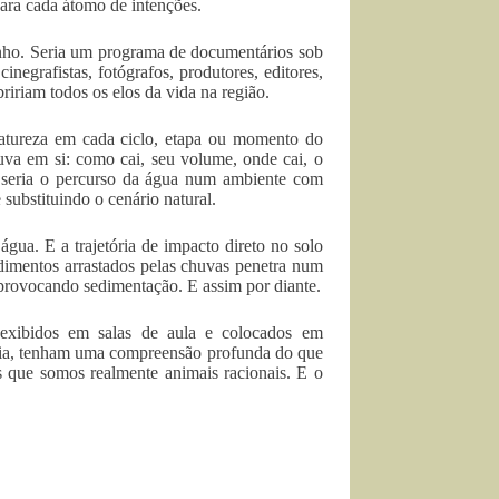
ara cada átomo de intenções.
onho. Seria um programa de documentários sob
negrafistas, fotógrafos, produtores, editores,
bririam todos os elos da vida na região.
natureza em cada ciclo, etapa ou momento do
va em si: como cai, seu volume, onde cai, o
o seria o percurso da água num ambiente com
substituindo o cenário natural.
água. E a trajetória de impacto direto no solo
dimentos arrastados pelas chuvas penetra num
 provocando sedimentação. E assim por diante.
m exibidos em salas de aula e colocados em
zônia, tenham uma compreensão profunda do que
 que somos realmente animais racionais. E o