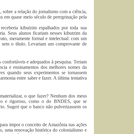
 sobre a relação do jornalismo com a ciência,
iu em quase meio século de peregrinação pela
receberia kibutzim espalhados por toda sua
ria. Seus alunos ficariam nesses kibutzim da
rato, meramente formal e intelectual: com um
m sem o título. Levariam um comprovante de
is confortáveis e adequados à pesquisa. Teriam
tência e ensinamentos dos melhores nomes da
ares quando seus experimentos se tornassem
harmonia entre saber e fazer. A última tentativa
 materializar, o que fazer? Nenhum dos meus
etivo e rigoroso, como o do BNDES, que se
rio. Sugeri que o banco não pulverizassem os
a para impor o conceito de Amazônia nas ações
o, uma renovação histórica do colonialismo e