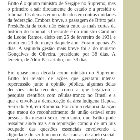
Britto é o quinto ministro de Sergipe no Supremo, mas
o primeiro a sair diretamente do estado e a presidir o
tribunal. Os demais eram radicados em outras unidades
da federação. Embora breve, a passagem de Britto pela
Presidência da corte não estará entre as mais curtas da
história do tribunal. O recorde é do ministro Carolino
de Leone Ramos, eleito em 25 de fevereiro de 1931 e
morto em 29 de março daquele ano. Foram apenas 23
dias. A segunda gestão mais breve foi a do ministro
Gonçalves de Oliveira, presidente por 38 dias. A
terceira, de Aldir Passarinho, por 39 dias.
Em quase uma década como ministro do Supremo,
Britto foi relator de ações que geraram intensa
repercussão junto à opinião pública, algumas delas
decisões ainda recentes, como a que legalizou a
pesquisa científica com células-tronco no Brasil e a
que a envolvia a demarcação da área indígena Raposa
Serra do Sol, em Roraima. Foi com a relatoria da ação
que tratou do reconhecimento da união estável entre
pessoas do mesmo sexo, entretanto, que Britto pode
ressaltar ainda mais sua reputação como a de um juiz
ocupado das questões essenciais envolvendo a
dignidade do ser humano e das causas de apelo social,