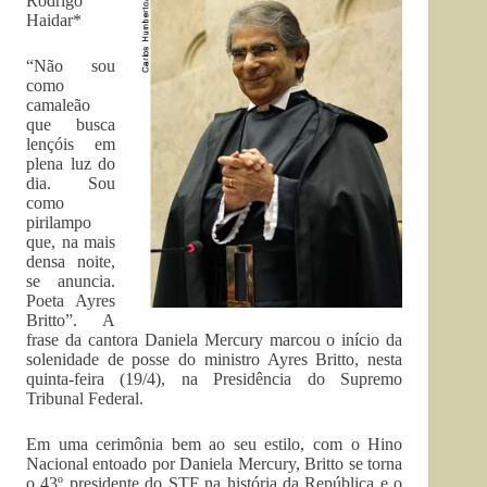
Rodrigo
Haidar*
“Não sou
como
camaleão
que busca
lençóis em
plena luz do
dia. Sou
como
pirilampo
que, na mais
densa noite,
se anuncia.
Poeta Ayres
Britto”. A
frase da cantora Daniela Mercury marcou o início da
solenidade de posse do ministro Ayres Britto, nesta
quinta-feira (19/4), na Presidência do Supremo
Tribunal Federal.
Em uma cerimônia bem ao seu estilo, com o Hino
Nacional entoado por Daniela Mercury, Britto se torna
o 43º presidente do STF na história da República e o