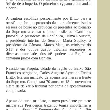
54º desde o Império. O primeiro sergipano a comandar
a corte.
A cantora escolhida pessoalmente por Britto para a
ocasião quebrou o protocolo das normalmente sisudas
sessões de posse ao provocar os presentes ao plenário
do Supremo a cantar o hino brasileiro: “Cantamos
juntos?”. A presidente da República, Dilma Rousseff,
a presidente interina do Senado, Marta Suplicy, o
presidente da Câmara, Marco Maia, os ministros do
STF e dos outros quatro tribunais superiores, e
diversas autoridades dos três poderes da República
cantaram juntos com Daniela.
Nascido em Propriá, cidade da região do Baixo São
Francisco sergipano, Carlos Augusto Ayres de Freitas
Britto, terá um mandato de apenas sete meses à frente
do Supremo. Completará 70 anos em 18 de novembro
e terá de deixar o tribunal por conta da aposentadoria
compulsória.
Apesar do curto mandato, o novo presidente promete
marcar sua Presidência trazendo temas importantes à
pauta do tribunal. O Supremo deverá definir até o fim