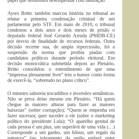
papel que demonstra desempenhar com satisfação.
Ayres Britto também marcou história no tribunal ao
relatar a primeira condenação criminal de um
parlamentar pelo STF. Em maio de 2010, o tribunal
condenou a dois anos e dois meses de prisão o
deputado federal José Gerardo Arruda (PMDB-CE)
por desvio de finalidade de recursos federais. Outra
decisão recente sua, de ampla repercussão, foi a
suspensão da norma que proibia piadas com
candidatos políticos durante período eleitoral. Em
decisão monocrática submetida depois ao Plenário,
Britto consolidou o entendimento de que uma
“imprensa plenamente livre” tem o humor como forma
de exercê-la, “sobretudo no plano crítico”.
O ministro saboreia trocadilhos e inversões semânticas.
Não se priva delas mesmo em Plenário. “Há quem
chegue às maiores alturas para fazer as maiores
baixezas” (sobre corrupção); “Quem se empenha em
fazer sucessor, quer suceder a ele (sobre o marketing
político do presidente Lula); “O aparelho genital de
cada pessoa é um plus, um superávit de uma vida (…)
Corresponde a um ganho, um bônus, um regalo da
natureza” (no julgamento da união estável entre