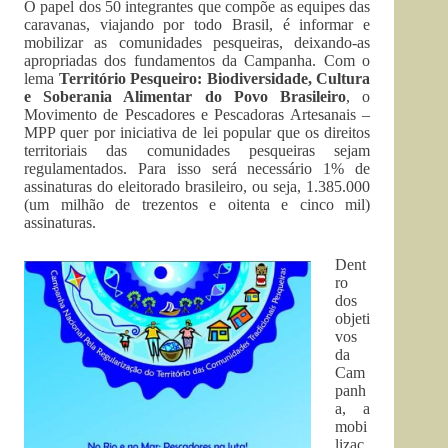
O papel dos 50 integrantes que compõe as equipes das
caravanas, viajando por todo Brasil, é informar e
mobilizar as comunidades pesqueiras, deixando-as
apropriadas dos fundamentos da Campanha. Com o
lema
Território Pesqueiro: Biodiversidade, Cultura
e Soberania Alimentar do Povo Brasileiro
, o
Movimento de Pescadores e Pescadoras Artesanais –
MPP quer por iniciativa de lei popular que os direitos
territoriais das comunidades pesqueiras sejam
regulamentados. Para isso será necessário 1% de
assinaturas do eleitorado brasileiro, ou seja, 1.385.000
(um milhão de trezentos e oitenta e cinco mil)
assinaturas.
Dent
ro
dos
objeti
vos
da
Cam
panh
a, a
mobi
lizaç