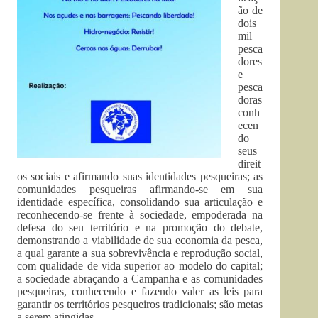
ão de
dois
mil
pesca
dores
e
pesca
doras
conh
ecen
do
seus
direit
os sociais e afirmando suas identidades pesqueiras; as
comunidades pesqueiras afirmando-se em sua
identidade específica, consolidando sua articulação e
reconhecendo-se frente à sociedade, empoderada na
defesa do seu território e na promoção do debate,
demonstrando a viabilidade de sua economia da pesca,
a qual garante a sua sobrevivência e reprodução social,
com qualidade de vida superior ao modelo do capital;
a sociedade abraçando a Campanha e as comunidades
pesqueiras, conhecendo e fazendo valer as leis para
garantir os territórios pesqueiros tradicionais; são metas
a serem atingidas.