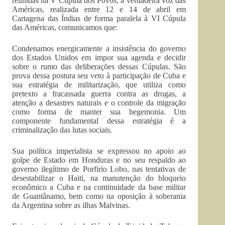
reunidas na V Cúpula dos Povos, a verdadeira voz das
Américas, realizada entre 12 e 14 de abril em
Cartagena das Índias de forma paralela à VI Cúpula
das Américas, comunicamos que:
Condenamos energicamente a insistência do governo
dos Estados Unidos em impor sua agenda e decidir
sobre o rumo das deliberações dessas Cúpulas. São
prova dessa postura seu veto à participação de Cuba e
sua estratégia de militarização, que utiliza como
pretexto a fracassada guerra contra as drogas, a
atenção a desastres naturais e o controle da migração
como forma de manter sua hegemonia. Um
componente fundamental dessa estratégia é a
criminalização das lutas sociais.
Sua política imperialista se expressou no apoio ao
golpe de Estado em Honduras e no seu respaldo ao
governo ilegítimo de Porfirio Lobo, nas tentativas de
desestabilizar o Haiti, na manutenção do bloqueio
econômico a Cuba e na continuidade da base militar
de Guantânamo, bem como na oposição à soberania
da Argentina sobre as ilhas Malvinas.