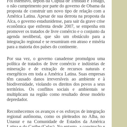
Foi ostensivo, depois da Cúpula de Trinidad e Tobago,
o não cumprimento por parte do governo de Obama da
proposta de construir um novo tipo de relação com a
América Latina. Apesar de sua derrota na proposta da
Alca, o governo estadunidense, para sair da grave crise
econômica que enfrenta desde 2007, se empenha em
promover os tratados de livre comércio e o conjunto da
agenda neoliberal, que são um obstáculo para a
integração regional e se resumiram em atraso e miséria
para a maioria dos países do continente.
Por sua vez, o governo canadense promulgou uma
política de tratados de livre comércio e indústrias de
mineração e de extração de recursos naturais e
energéticos em toda a América Latina. Suas empresas
têm causado danos irreversíveis ao ambiente e à
biodiversidade, violando os direitos dos povos a seus
territórios. Os conflitos sociais e ambientais se
multiplicam na região como resultado desse modelo
depredador.
Reconhecemos os avanços e os esforços de integração
regional autônoma, como os pleiteados no Alba, no
Unasur e na Comunidade de Estados da América
Latina e do Caribe (Celac). No entanto, a construção e