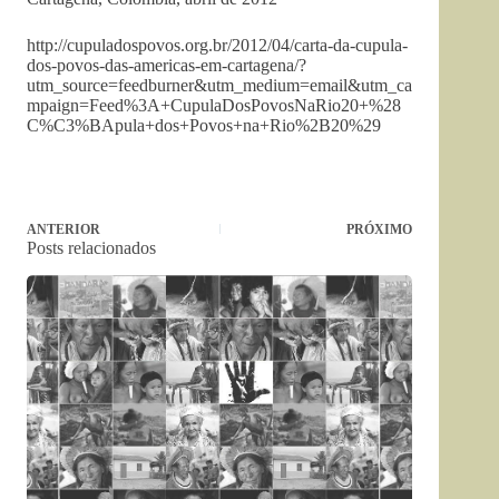
http://cupuladospovos.org.br/2012/04/carta-da-cupula-
dos-povos-das-americas-em-cartagena/?
utm_source=feedburner&utm_medium=email&utm_ca
mpaign=Feed%3A+CupulaDosPovosNaRio20+%28
C%C3%BApula+dos+Povos+na+Rio%2B20%29
ANTERIOR
PRÓXIMO
Posts relacionados