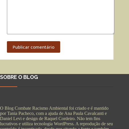
Publicar comentário
SOBRE O BLOG
O Blog Combate Racismo Ambiental foi criado e é mantido
por Tania Pacheco, com a ajuda de Ana Paula Cavalcanti e
Daniel Levi e design de Raquel Cordeiro. Não tem fins
lucrativos e utiliza tecnologia WordPress. A reprodução de seu
conteúdo é incentivada, desde que citando a fonte e também