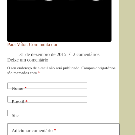
Para Vítor. Com muita dor
31 de dezembro de 2015
2 comentários
Deixe um comentário
O seu endereço de e-mail não será publicado.
Campos obrigatórios
são marcados com
*
Nome
*
E-mail
*
Site
Adicionar comentário
*