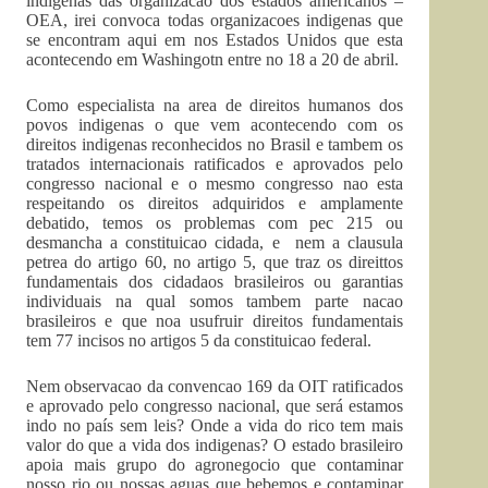
indigenas das organizacao dos estados americanos –
OEA, irei convoca todas organizacoes indigenas que
se encontram aqui em nos Estados Unidos que esta
acontecendo em Washingotn entre no 18 a 20 de abril.
Como especialista na area de direitos humanos dos
povos indigenas o que vem acontecendo com os
direitos indigenas reconhecidos no Brasil e tambem os
tratados internacionais ratificados e aprovados pelo
congresso nacional e o mesmo congresso nao esta
respeitando os direitos adquiridos e amplamente
debatido, temos os problemas com pec 215 ou
desmancha a constituicao cidada, e nem a clausula
petrea do artigo 60, no artigo 5, que traz os direittos
fundamentais dos cidadaos brasileiros ou garantias
individuais na qual somos tambem parte nacao
brasileiros e que noa usufruir direitos fundamentais
tem 77 incisos no artigos 5 da constituicao federal.
Nem observacao da convencao 169 da OIT ratificados
e aprovado pelo congresso nacional, que será estamos
indo no país sem leis? Onde a vida do rico tem mais
valor do que a vida dos indigenas? O estado brasileiro
apoia mais grupo do agronegocio que contaminar
nosso rio ou nossas aguas que bebemos e contaminar