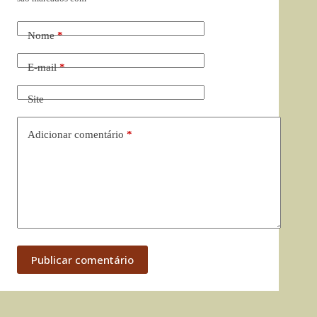
Nome
*
E-mail
*
Site
Adicionar comentário
*
Publicar comentário