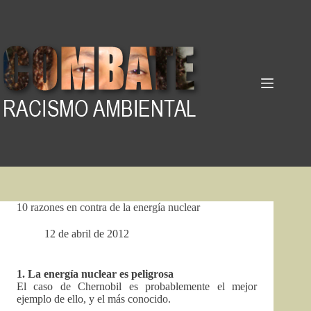
Pular
para
o
conteúdo
10 razones en contra de la energía nuclear
12 de abril de 2012
1. La energía nuclear es peligrosa
El caso de Chernobil es probablemente el mejor
ejemplo de ello, y el más conocido.